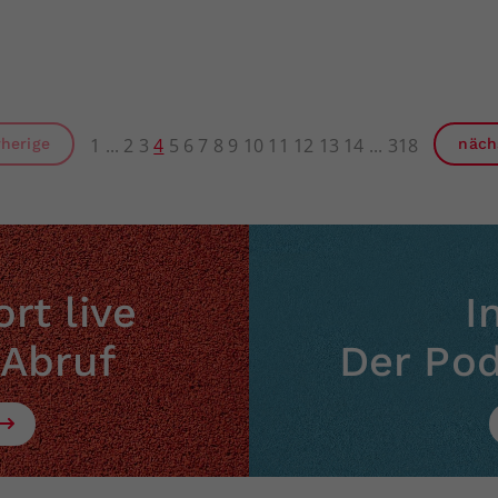
1
2
3
4
5
6
7
8
9
10
11
12
13
14
318
rherige
näch
rt live
I
 Abruf
Der Po