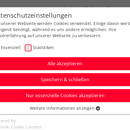
Landesverbände
News
tenschutzeinstellungen
 unserer Webseite werden Cookies verwendet. Einige davon wer
port
Ausbildung
Services
Über uns
ngend benötigt, während es uns andere ermöglichen, Ihre
zererfahrung auf unserer Webseite zu verbessern.
Essenziell
Statistiken
Alle akzeptieren
Aktuelle News
Speichern & schließen
Nur essenzielle Cookies akzeptieren
Weitere Informationen anzeigen
ssenziell
senzielle Cookies werden für grundlegende Funktionen der
ered by
bseite benötigt. Dadurch ist gewährleistet, dass die Webseite
linski Cookie Consent