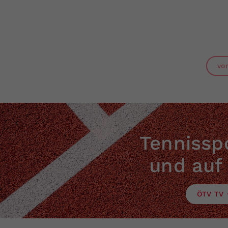
vo
Tennisspo
und auf
ÖTV TV