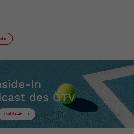
ste
nside-In
dcast des ÖTV
Inside-In