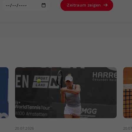
Zweck
generierte ID, für die historische Speicherung
:
Zeitraum zeigen
Ihrer vorgenommen Einstellungen, falls der
Webseiten-Betreiber dies eingestellt hat.
20.07.2026
20.0