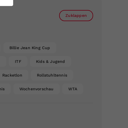
Zuklappen
Billie Jean King Cup
n
ITF
Kids & Jugend
Racketlon
Rollstuhltennis
nis
Wochenvorschau
WTA