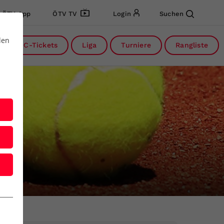
ÖTV App
ÖTV TV
Login
Suchen
den
DC-Tickets
Liga
Turniere
Rangliste