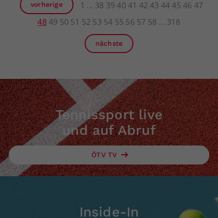
1
38
39
40
41
42
43
44
45
46
47
vorherige
48
49
50
51
52
53
54
55
56
57
58
318
nächste
Tennissport live
und auf Abruf
ÖTV TV
Inside-In