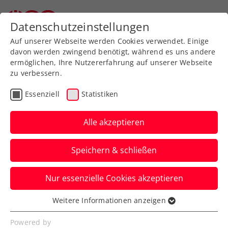
Datenschutzeinstellungen
Auf unserer Webseite werden Cookies verwendet. Einige
davon werden zwingend benötigt, während es uns andere
ermöglichen, Ihre Nutzererfahrung auf unserer Webseite
zu verbessern.
Aktuelle News
Essenziell
Statistiken
Alle akzeptieren
Speichern & schließen
Nur essenzielle Cookies akzeptieren
Weitere Informationen anzeigen
Essenziell
News filtern
Essenzielle Cookies werden für grundlegende
Powered by