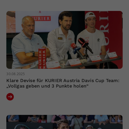
Dieser Wert speichert Ihre Consent-
Einstellungen. Unter anderem eine
zufällig generierte ID, für die
Zweck
historische Speicherung Ihrer
vorgenommen Einstellungen, falls der
Webseiten-Betreiber dies eingestellt
hat.
30.08.2025
Klare Devise für KURIER Austria Davis Cup Team:
„Vollgas geben und 3 Punkte holen“