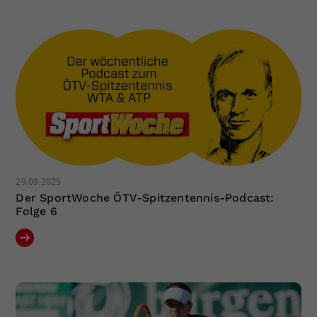
Dieser Wert speichert Ihre Consent-
Einstellungen. Unter anderem eine
zufällig generierte ID, für die
Zweck
historische Speicherung Ihrer
vorgenommen Einstellungen, falls der
Webseiten-Betreiber dies eingestellt
hat.
29.09.2025
Der SportWoche ÖTV-Spitzentennis-Podcast:
Folge 6