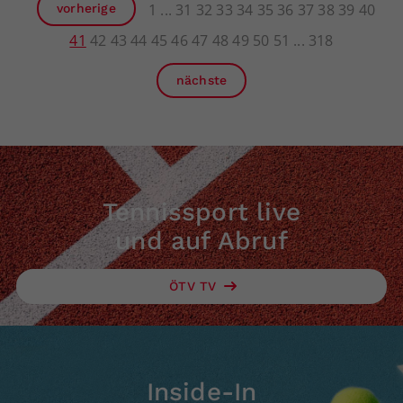
1
31
32
33
34
35
36
37
38
39
40
vorherige
41
42
43
44
45
46
47
48
49
50
51
318
nächste
Tennissport live
und auf Abruf
ÖTV TV
Inside-In