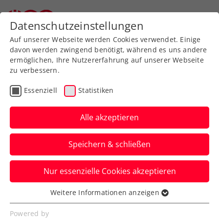
Datenschutzeinstellungen
Auf unserer Webseite werden Cookies verwendet. Einige
davon werden zwingend benötigt, während es uns andere
ermöglichen, Ihre Nutzererfahrung auf unserer Webseite
zu verbessern.
Aktuelle News
Essenziell
Statistiken
Alle akzeptieren
Speichern & schließen
Nur essenzielle Cookies akzeptieren
Weitere Informationen anzeigen
Essenziell
News filtern
Essenzielle Cookies werden für grundlegende
Powered by