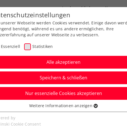
Landesverbände
News
tenschutzeinstellungen
 unserer Webseite werden Cookies verwendet. Einige davon wer
port
Ausbildung
Services
Über uns
ngend benötigt, während es uns andere ermöglichen, Ihre
zererfahrung auf unserer Webseite zu verbessern.
Essenziell
Statistiken
Alle akzeptieren
Aktuelle News
Speichern & schließen
Nur essenzielle Cookies akzeptieren
Weitere Informationen anzeigen
ssenziell
senzielle Cookies werden für grundlegende Funktionen der
ered by
bseite benötigt. Dadurch ist gewährleistet, dass die Webseite
linski Cookie Consent