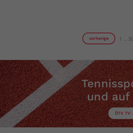
1
3
vorherige
Tennisspo
und auf
ÖTV TV