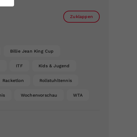
Zuklappen
Billie Jean King Cup
n
ITF
Kids & Jugend
Racketlon
Rollstuhltennis
nis
Wochenvorschau
WTA