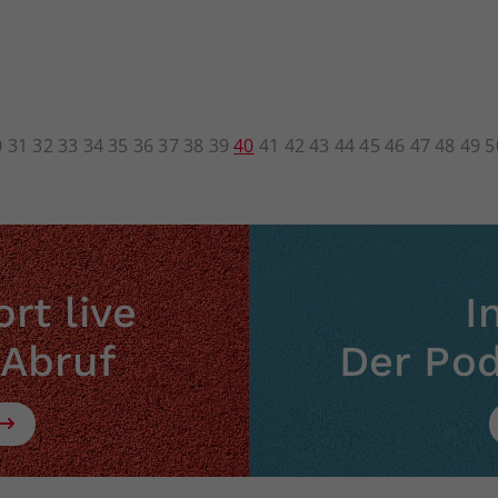
0
31
32
33
34
35
36
37
38
39
40
41
42
43
44
45
46
47
48
49
5
rt live
I
 Abruf
Der Po