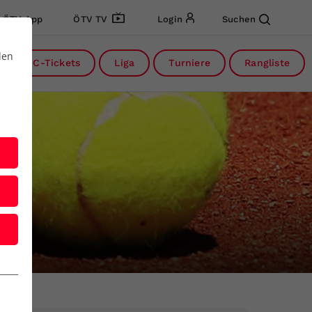
ÖTV App
ÖTV TV
Login
Suchen
den
DC-Tickets
Liga
Turniere
Rangliste