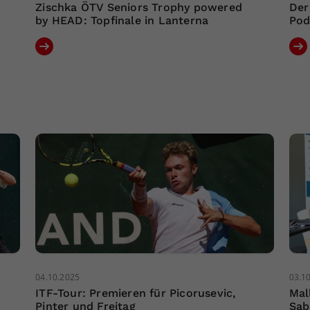
Zischka ÖTV Seniors Trophy powered
Der
by HEAD: Topfinale in Lanterna
Pod
04.10.2025
03.1
ITF-Tour: Premieren für Picorusevic,
Mal
Pinter und Freitag
Sab