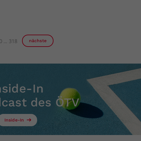
0
318
nächste
nside-In
dcast des ÖTV
Inside-In