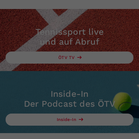
Tennissport live
und auf Abruf
ÖTV TV
Inside-In
Der Podcast des ÖTV
Inside-In