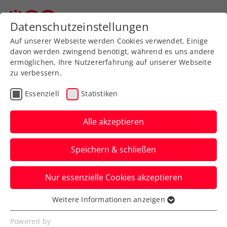
Datenschutzeinstellungen
Auf unserer Webseite werden Cookies verwendet. Einige
davon werden zwingend benötigt, während es uns andere
ermöglichen, Ihre Nutzererfahrung auf unserer Webseite
zu verbessern.
Aktuelle News
Essenziell
Statistiken
Alle akzeptieren
Speichern & schließen
Nur essenzielle Cookies akzeptieren
Weitere Informationen anzeigen
Essenziell
News filtern
Essenzielle Cookies werden für grundlegende
Powered by