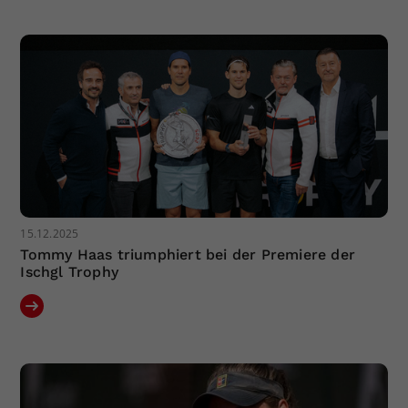
Dieser Wert speichert Ihre Consent-
Einstellungen. Unter anderem eine
zufällig generierte ID, für die
Zweck
historische Speicherung Ihrer
vorgenommen Einstellungen, falls der
Webseiten-Betreiber dies eingestellt
hat.
15.12.2025
Tommy Haas triumphiert bei der Premiere der
Ischgl Trophy