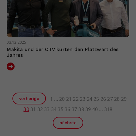
03.12.2025
Makita und der ÖTV kürten den Platzwart des
Jahres
1
20
21
22
23
24
25
26
27
28
29
vorherige
30
31
32
33
34
35
36
37
38
39
40
318
nächste