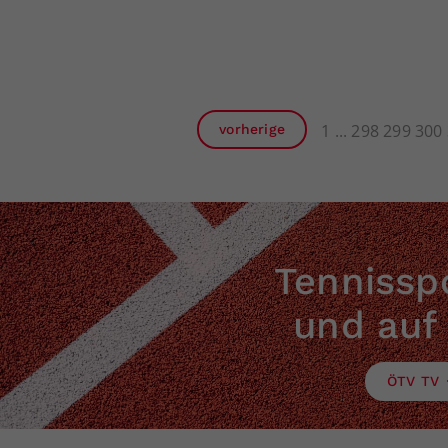
1
298
299
300
vorherige
Tennisspo
und auf
ÖTV TV