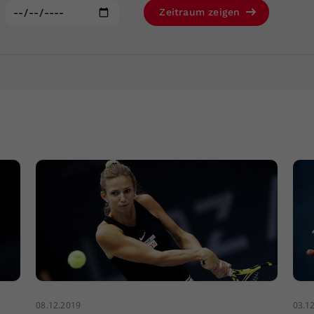
Zweck
generierte ID, für die historische Speicherung
:
Zeitraum zeigen
Ihrer vorgenommen Einstellungen, falls der
Webseiten-Betreiber dies eingestellt hat.
08.12.2019
03.1