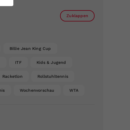
Zuklappen
Billie Jean King Cup
n
ITF
Kids & Jugend
Racketlon
Rollstuhltennis
nis
Wochenvorschau
WTA