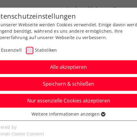
Landesverbände
News
tenschutzeinstellungen
 unserer Webseite werden Cookies verwendet. Einige davon wer
port
Ausbildung
Services
Über uns
ngend benötigt, während es uns andere ermöglichen, Ihre
zererfahrung auf unserer Webseite zu verbessern.
Essenziell
Statistiken
Alle akzeptieren
Aktuelle News
Speichern & schließen
Nur essenzielle Cookies akzeptieren
Weitere Informationen anzeigen
ssenziell
senzielle Cookies werden für grundlegende Funktionen der
ered by
bseite benötigt. Dadurch ist gewährleistet, dass die Webseite
linski Cookie Consent