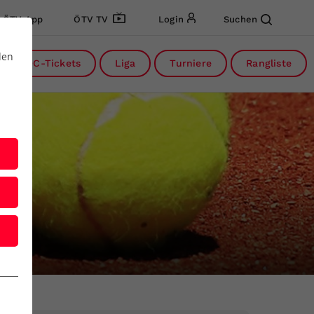
ÖTV App
ÖTV TV
Login
Suchen
den
DC-Tickets
Liga
Turniere
Rangliste