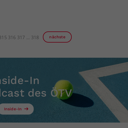
315
316
317
318
nächste
nside-In
dcast des ÖTV
Inside-In