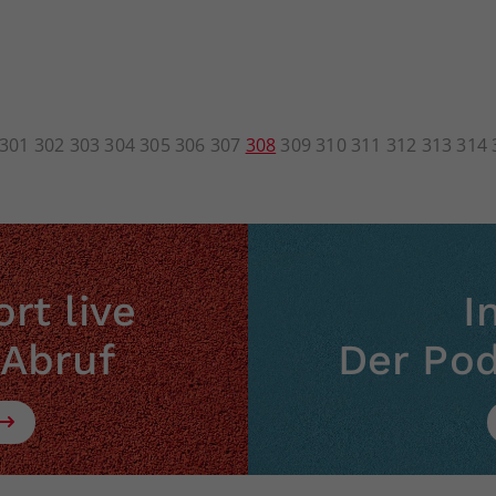
301
302
303
304
305
306
307
308
309
310
311
312
313
314
rt live
I
 Abruf
Der Po