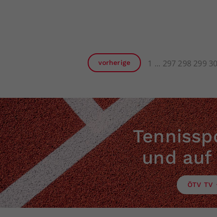
1
297
298
299
3
vorherige
Tennisspo
und auf
ÖTV TV