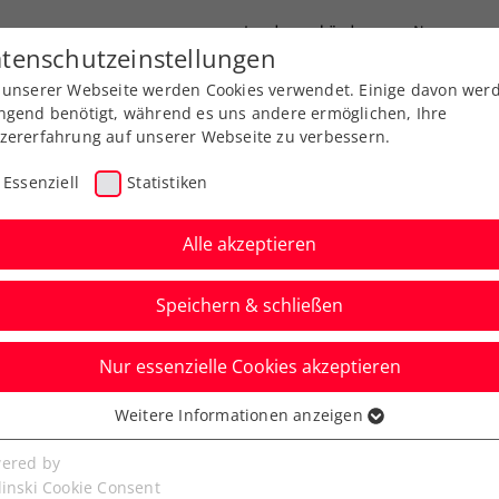
Landesverbände
News
tenschutzeinstellungen
 unserer Webseite werden Cookies verwendet. Einige davon wer
port
Ausbildung
Services
Über uns
ngend benötigt, während es uns andere ermöglichen, Ihre
zererfahrung auf unserer Webseite zu verbessern.
Essenziell
Statistiken
Alle akzeptieren
Aktuelle News
Speichern & schließen
Nur essenzielle Cookies akzeptieren
Weitere Informationen anzeigen
ssenziell
senzielle Cookies werden für grundlegende Funktionen der
ered by
bseite benötigt. Dadurch ist gewährleistet, dass die Webseite
linski Cookie Consent