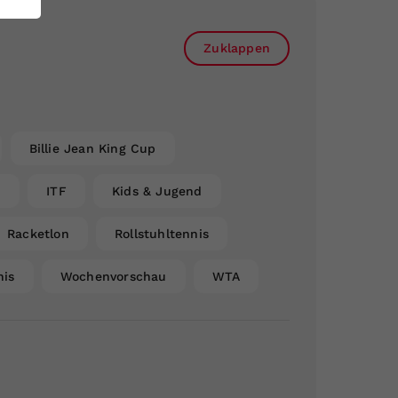
Zuklappen
Billie Jean King Cup
n
ITF
Kids & Jugend
Racketlon
Rollstuhltennis
nis
Wochenvorschau
WTA