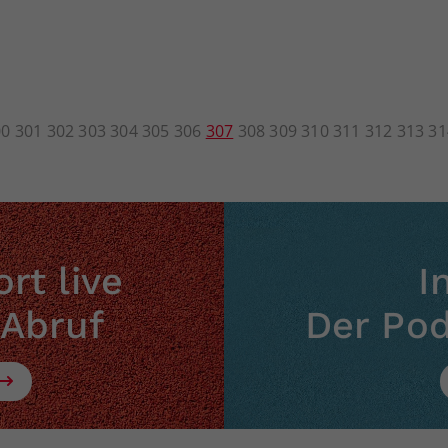
00
301
302
303
304
305
306
307
308
309
310
311
312
313
31
rt live
I
 Abruf
Der Po