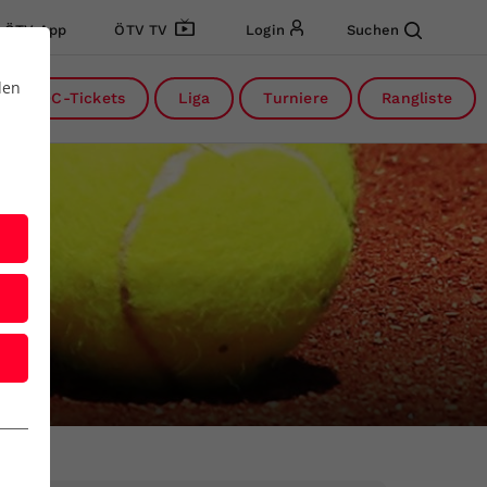
ÖTV App
ÖTV TV
Login
Suchen
den
DC-Tickets
Liga
Turniere
Rangliste