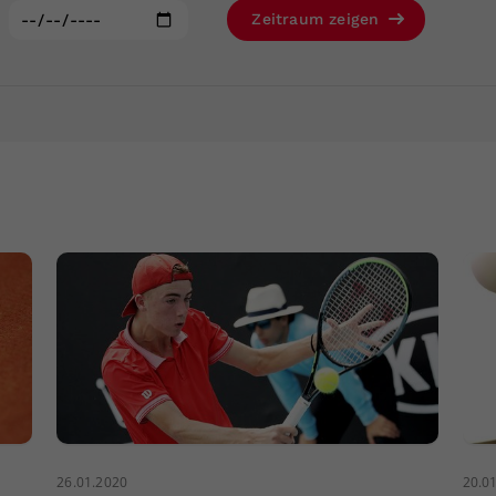
Zweck
generierte ID, für die historische Speicherung
:
Zeitraum zeigen
Ihrer vorgenommen Einstellungen, falls der
Webseiten-Betreiber dies eingestellt hat.
26.01.2020
20.0