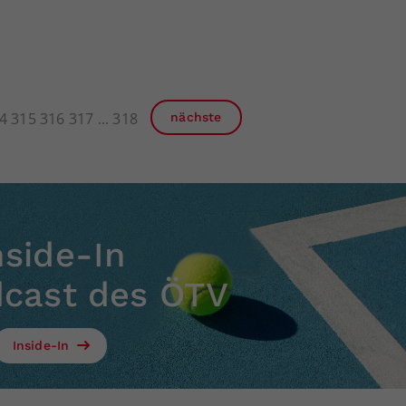
4
315
316
317
318
nächste
nside-In
dcast des ÖTV
Inside-In