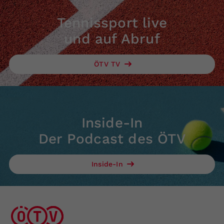
Tennissport live
und auf Abruf
ÖTV TV
Inside-In
Der Podcast des ÖTV
Inside-In