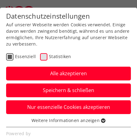
Datenschutzeinstellungen
Auf unserer Webseite werden Cookies verwendet. Einige
davon werden zwingend benötigt, während es uns andere
ermöglichen, Ihre Nutzererfahrung auf unserer Webseite
zu verbessern.
Aktuelle News
Essenziell
Statistiken
Alle akzeptieren
Speichern & schließen
Nur essenzielle Cookies akzeptieren
Weitere Informationen anzeigen
Essenziell
News filtern
Essenzielle Cookies werden für grundlegende
Powered by