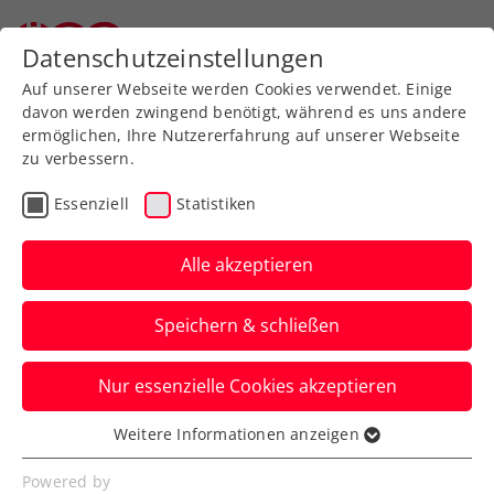
Datenschutzeinstellungen
Auf unserer Webseite werden Cookies verwendet. Einige
davon werden zwingend benötigt, während es uns andere
ermöglichen, Ihre Nutzererfahrung auf unserer Webseite
zu verbessern.
Aktuelle News
Essenziell
Statistiken
Alle akzeptieren
Speichern & schließen
Nur essenzielle Cookies akzeptieren
Weitere Informationen anzeigen
Essenziell
News filtern
Essenzielle Cookies werden für grundlegende
Powered by