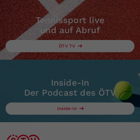
Tennissport live
und auf Abruf
ÖTV TV
Inside-In
Der Podcast des ÖTV
Inside-In