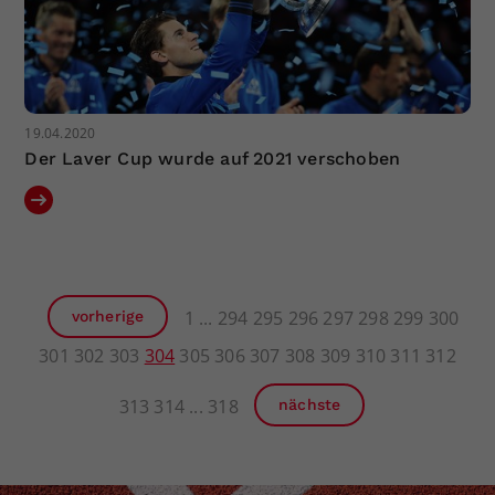
19.04.2020
Der Laver Cup wurde auf 2021 verschoben
1
294
295
296
297
298
299
300
vorherige
301
302
303
304
305
306
307
308
309
310
311
312
313
314
318
nächste