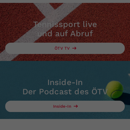
Tennissport live
und auf Abruf
ÖTV TV
Inside-In
Der Podcast des ÖTV
Inside-In