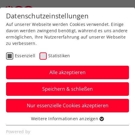
Datenschutzeinstellungen
Auf unserer Webseite werden Cookies verwendet. Einige
davon werden zwingend benötigt, während es uns andere
ermöglichen, Ihre Nutzererfahrung auf unserer Webseite
zu verbessern.
Aktuelle News
Essenziell
Statistiken
Alle akzeptieren
Speichern & schließen
Nur essenzielle Cookies akzeptieren
Weitere Informationen anzeigen
Essenziell
News filtern
Essenzielle Cookies werden für grundlegende
Powered by