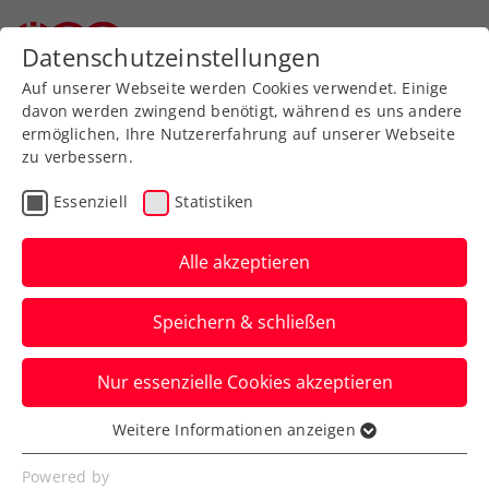
Datenschutzeinstellungen
Auf unserer Webseite werden Cookies verwendet. Einige
davon werden zwingend benötigt, während es uns andere
ermöglichen, Ihre Nutzererfahrung auf unserer Webseite
zu verbessern.
Aktuelle News
Essenziell
Statistiken
Alle akzeptieren
Speichern & schließen
Nur essenzielle Cookies akzeptieren
Weitere Informationen anzeigen
Essenziell
News filtern
Essenzielle Cookies werden für grundlegende
Powered by