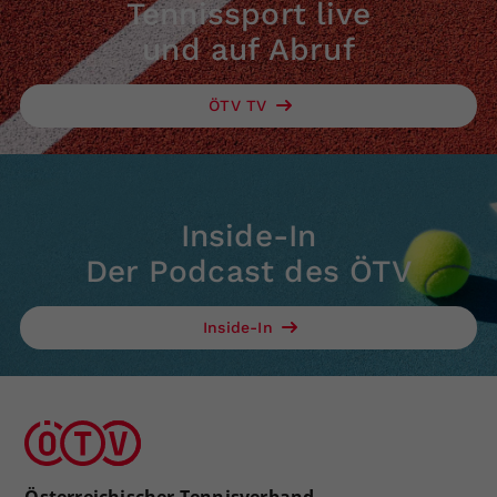
Tennissport live
und auf Abruf
ÖTV TV
Inside-In
Der Podcast des ÖTV
Inside-In