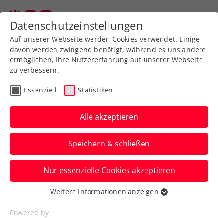
Datenschutzeinstellungen
Auf unserer Webseite werden Cookies verwendet. Einige
davon werden zwingend benötigt, während es uns andere
ermöglichen, Ihre Nutzererfahrung auf unserer Webseite
zu verbessern.
Aktuelle News
Essenziell
Statistiken
Alle akzeptieren
Speichern & schließen
Nur essenzielle Cookies akzeptieren
Weitere Informationen anzeigen
Essenziell
News filtern
Essenzielle Cookies werden für grundlegende
Powered by