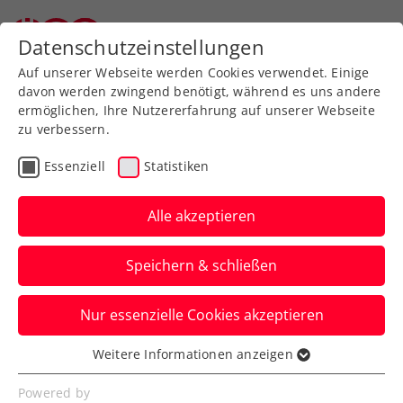
Datenschutzeinstellungen
Auf unserer Webseite werden Cookies verwendet. Einige
davon werden zwingend benötigt, während es uns andere
ermöglichen, Ihre Nutzererfahrung auf unserer Webseite
zu verbessern.
Aktuelle News
Essenziell
Statistiken
Alle akzeptieren
Speichern & schließen
Nur essenzielle Cookies akzeptieren
Weitere Informationen anzeigen
Essenziell
News filtern
Essenzielle Cookies werden für grundlegende
Powered by