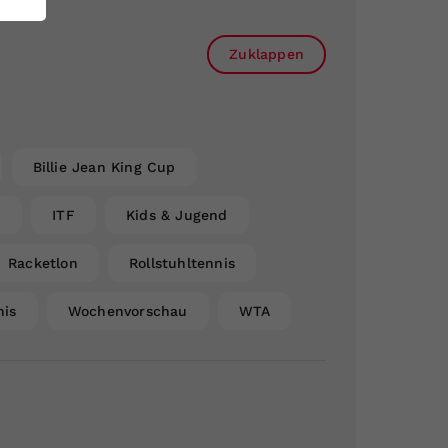
Zuklappen
Billie Jean King Cup
n
ITF
Kids & Jugend
Racketlon
Rollstuhltennis
nis
Wochenvorschau
WTA