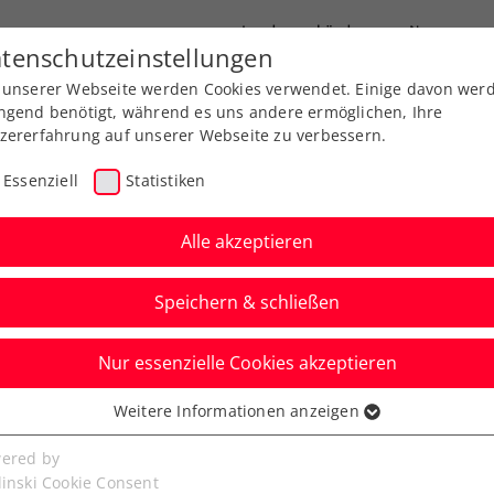
Landesverbände
News
tenschutzeinstellungen
 unserer Webseite werden Cookies verwendet. Einige davon wer
port
Ausbildung
Services
Über uns
ngend benötigt, während es uns andere ermöglichen, Ihre
zererfahrung auf unserer Webseite zu verbessern.
Essenziell
Statistiken
Alle akzeptieren
Aktuelle News
Speichern & schließen
Nur essenzielle Cookies akzeptieren
Weitere Informationen anzeigen
ssenziell
senzielle Cookies werden für grundlegende Funktionen der
ered by
bseite benötigt. Dadurch ist gewährleistet, dass die Webseite
linski Cookie Consent