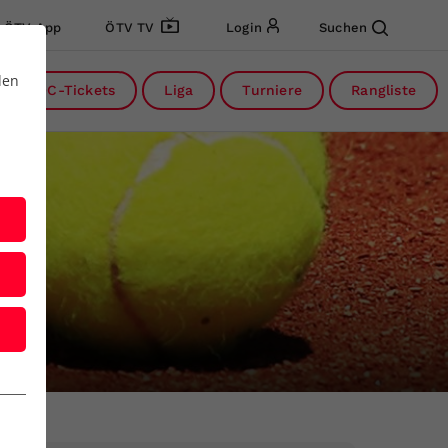
ÖTV App
ÖTV TV
Login
Suchen
den
DC-Tickets
Liga
Turniere
Rangliste