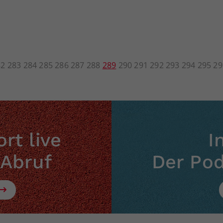
82
283
284
285
286
287
288
289
290
291
292
293
294
295
29
rt live
I
 Abruf
Der Po