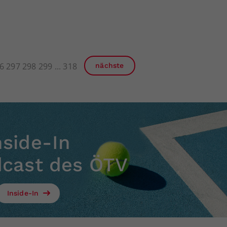
6
297
298
299
318
nächste
nside-In
dcast des ÖTV
Inside-In