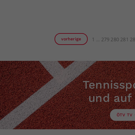
1
279
280
281
2
vorherige
Tennisspo
und auf
ÖTV TV