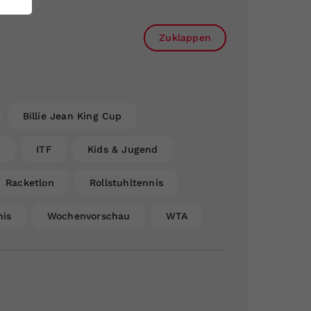
Zuklappen
Billie Jean King Cup
n
ITF
Kids & Jugend
Racketlon
Rollstuhltennis
nis
Wochenvorschau
WTA