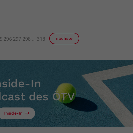
5
296
297
298
318
nächste
nside-In
dcast des ÖTV
Inside-In