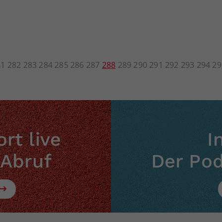
81
282
283
284
285
286
287
288
289
290
291
292
293
294
29
rt live
I
 Abruf
Der Po