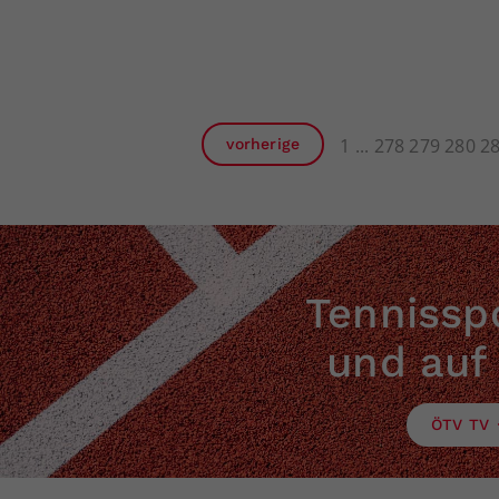
1
278
279
280
2
vorherige
Tennisspo
und auf
ÖTV TV