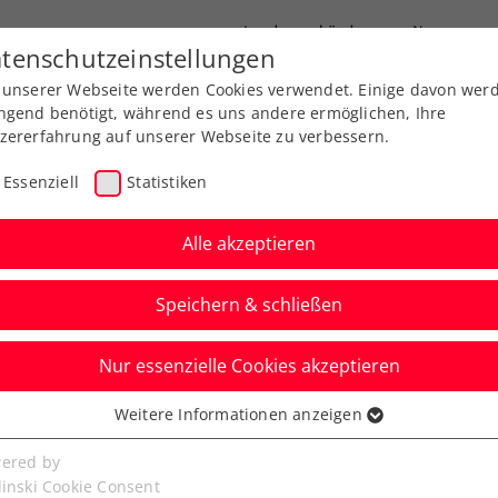
Landesverbände
News
tenschutzeinstellungen
 unserer Webseite werden Cookies verwendet. Einige davon wer
port
Ausbildung
Services
Über uns
ngend benötigt, während es uns andere ermöglichen, Ihre
zererfahrung auf unserer Webseite zu verbessern.
Essenziell
Statistiken
Alle akzeptieren
Aktuelle News
Speichern & schließen
Nur essenzielle Cookies akzeptieren
Weitere Informationen anzeigen
ssenziell
senzielle Cookies werden für grundlegende Funktionen der
ered by
bseite benötigt. Dadurch ist gewährleistet, dass die Webseite
linski Cookie Consent