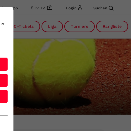
ÖTV App
ÖTV TV
Login
Suchen
den
DC-Tickets
Liga
Turniere
Rangliste