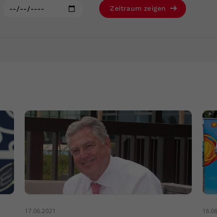
Zweck
generierte ID, für die historische Speicherung
:
Zeitraum zeigen
Ihrer vorgenommen Einstellungen, falls der
Webseiten-Betreiber dies eingestellt hat.
17.06.2021
16.0