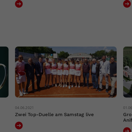
04.06.2021
01.0
Zwei Top-Duelle am Samstag live
Gro
Ani