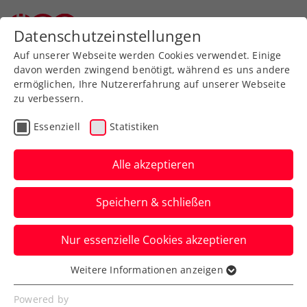
Datenschutzeinstellungen
Auf unserer Webseite werden Cookies verwendet. Einige
davon werden zwingend benötigt, während es uns andere
ermöglichen, Ihre Nutzererfahrung auf unserer Webseite
zu verbessern.
Aktuelle News
Essenziell
Statistiken
Alle akzeptieren
Speichern & schließen
Nur essenzielle Cookies akzeptieren
Weitere Informationen anzeigen
Essenziell
News filtern
Essenzielle Cookies werden für grundlegende
Powered by