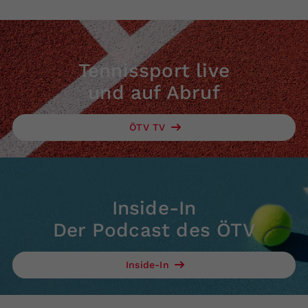
Tennissport live
und auf Abruf
ÖTV TV
Inside-In
Der Podcast des ÖTV
Inside-In