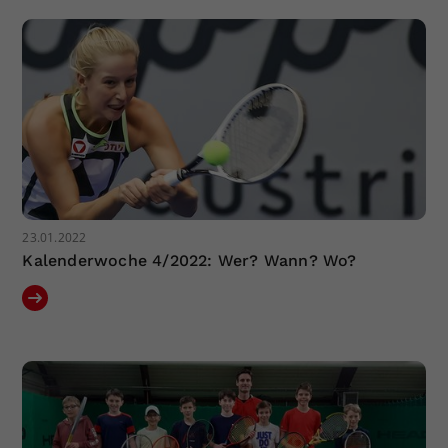
Dieser Wert speichert Ihre Consent-
Einstellungen. Unter anderem eine
zufällig generierte ID, für die
Zweck
historische Speicherung Ihrer
vorgenommen Einstellungen, falls der
Webseiten-Betreiber dies eingestellt
hat.
23.01.2022
Kalenderwoche 4/2022: Wer? Wann? Wo?