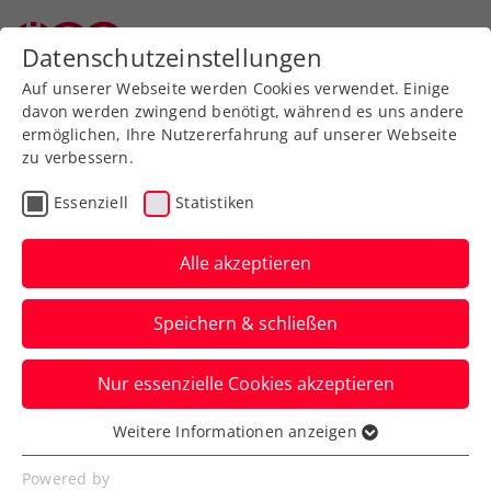
Datenschutzeinstellungen
Auf unserer Webseite werden Cookies verwendet. Einige
davon werden zwingend benötigt, während es uns andere
ermöglichen, Ihre Nutzererfahrung auf unserer Webseite
zu verbessern.
Aktuelle News
Essenziell
Statistiken
Alle akzeptieren
Speichern & schließen
Nur essenzielle Cookies akzeptieren
Weitere Informationen anzeigen
Essenziell
News filtern
Essenzielle Cookies werden für grundlegende
Powered by