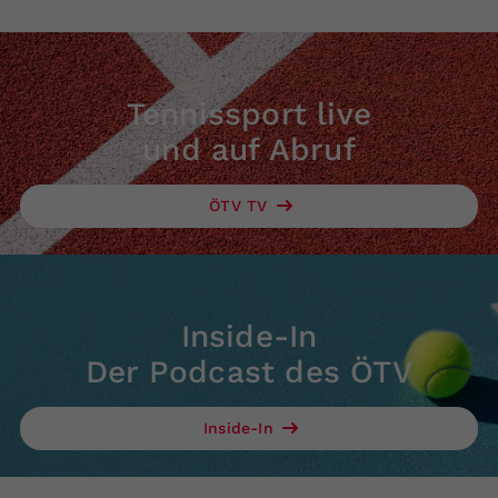
Tennissport live
und auf Abruf
ÖTV TV
Inside-In
Der Podcast des ÖTV
Inside-In