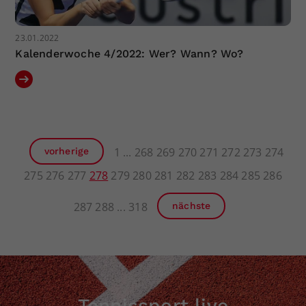
23.01.2022
Kalenderwoche 4/2022: Wer? Wann? Wo?
1
268
269
270
271
272
273
274
vorherige
275
276
277
278
279
280
281
282
283
284
285
286
287
288
318
nächste
Tennissport live