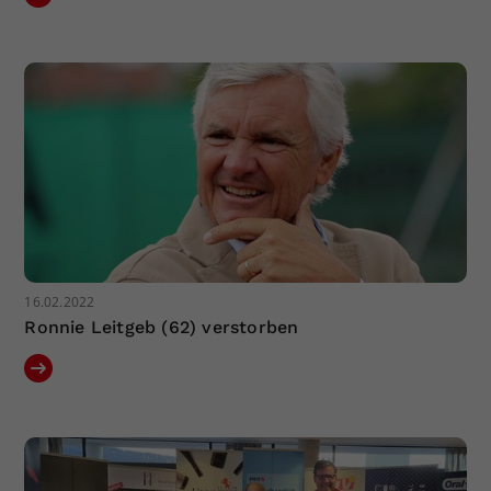
Dieser Wert speichert Ihre Consent-
Einstellungen. Unter anderem eine
zufällig generierte ID, für die
Zweck
historische Speicherung Ihrer
vorgenommen Einstellungen, falls der
Webseiten-Betreiber dies eingestellt
hat.
16.02.2022
Ronnie Leitgeb (62) verstorben