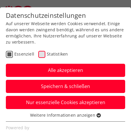
Datenschutzeinstellungen
Auf unserer Webseite werden Cookies verwendet. Einige
davon werden zwingend benötigt, während es uns andere
ermöglichen, Ihre Nutzererfahrung auf unserer Webseite
zu verbessern.
Aktuelle News
Essenziell
Statistiken
Alle akzeptieren
Speichern & schließen
Nur essenzielle Cookies akzeptieren
Weitere Informationen anzeigen
Essenziell
News filtern
Essenzielle Cookies werden für grundlegende
Powered by