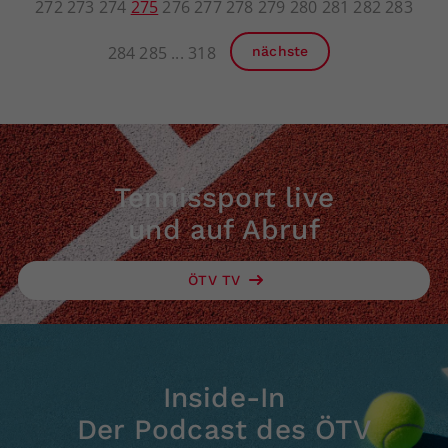
272
273
274
275
276
277
278
279
280
281
282
283
284
285
318
nächste
Tennissport live
und auf Abruf
ÖTV TV
Inside-In
Der Podcast des ÖTV