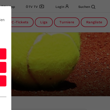
ÖTV App
ÖTV TV
Login
Suchen
den
DC-Tickets
Liga
Turniere
Rangliste