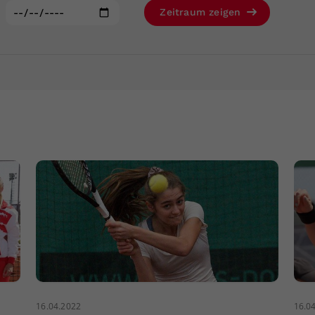
Zweck
generierte ID, für die historische Speicherung
:
Zeitraum zeigen
Ihrer vorgenommen Einstellungen, falls der
Webseiten-Betreiber dies eingestellt hat.
16.04.2022
16.0