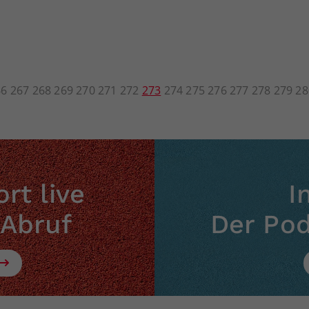
66
267
268
269
270
271
272
273
274
275
276
277
278
279
28
rt live
I
 Abruf
Der Po