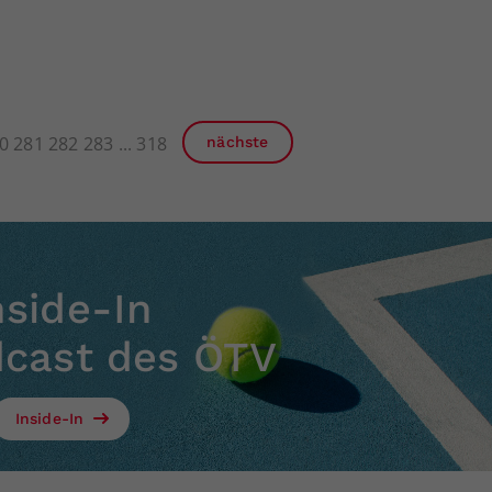
0
281
282
283
318
nächste
nside-In
dcast des ÖTV
Inside-In