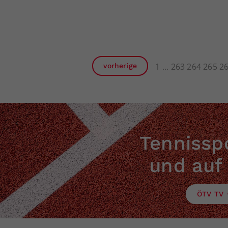
1
263
264
265
2
vorherige
Tennisspo
und auf
ÖTV TV