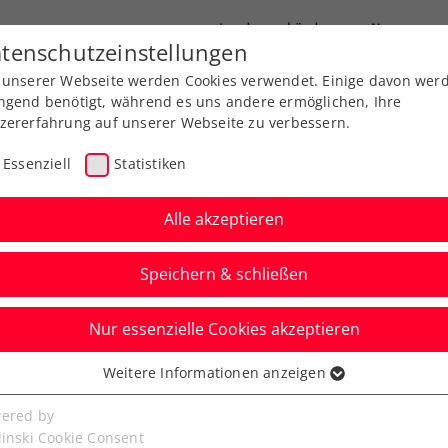
Landesverbände
News
tenschutzeinstellungen
 unserer Webseite werden Cookies verwendet. Einige davon wer
port
Ausbildung
Services
Über uns
ngend benötigt, während es uns andere ermöglichen, Ihre
zererfahrung auf unserer Webseite zu verbessern.
Essenziell
Statistiken
Alle akzeptieren
Aktuelle News
Speichern & schließen
Nur essenzielle Cookies akzeptieren
Weitere Informationen anzeigen
ssenziell
senzielle Cookies werden für grundlegende Funktionen der
ered by
bseite benötigt. Dadurch ist gewährleistet, dass die Webseite
linski Cookie Consent