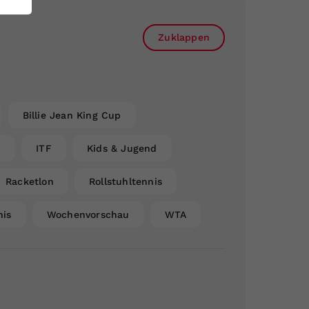
Zuklappen
Billie Jean King Cup
n
ITF
Kids & Jugend
Racketlon
Rollstuhltennis
nis
Wochenvorschau
WTA