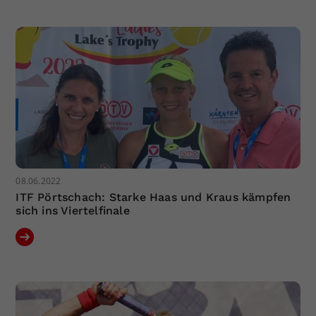
Dieser Wert speichert Ihre Consent-
Einstellungen. Unter anderem eine
zufällig generierte ID, für die
Zweck
historische Speicherung Ihrer
vorgenommen Einstellungen, falls der
Webseiten-Betreiber dies eingestellt
hat.
08.06.2022
ITF Pörtschach: Starke Haas und Kraus kämpfen
sich ins Viertelfinale