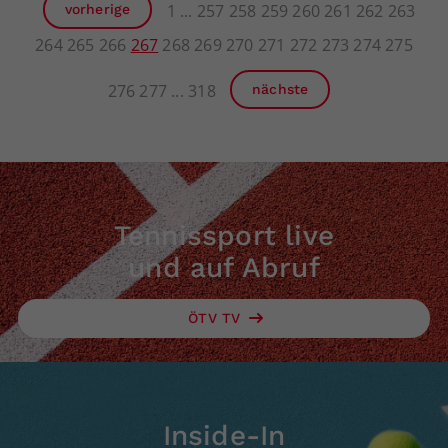
1
257
258
259
260
261
262
263
vorherige
264
265
266
267
268
269
270
271
272
273
274
275
276
277
318
nächste
Tennissport live
und auf Abruf
ÖTV TV
Inside-In