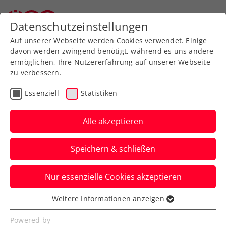
Datenschutzeinstellungen
Auf unserer Webseite werden Cookies verwendet. Einige
davon werden zwingend benötigt, während es uns andere
ermöglichen, Ihre Nutzererfahrung auf unserer Webseite
zu verbessern.
Aktuelle News
Essenziell
Statistiken
Alle akzeptieren
Speichern & schließen
Nur essenzielle Cookies akzeptieren
Weitere Informationen anzeigen
Essenziell
News filtern
Essenzielle Cookies werden für grundlegende
Powered by