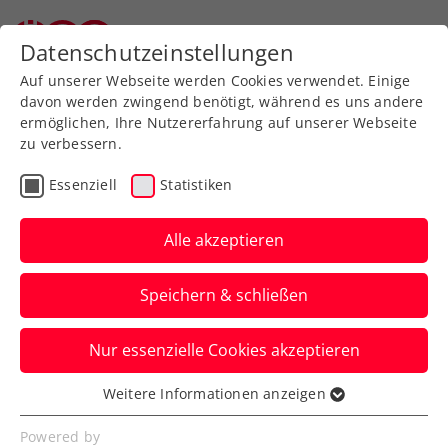
Datenschutzeinstellungen
Auf unserer Webseite werden Cookies verwendet. Einige
davon werden zwingend benötigt, während es uns andere
ermöglichen, Ihre Nutzererfahrung auf unserer Webseite
zu verbessern.
Aktuelle News
Essenziell
Statistiken
Alle akzeptieren
Speichern & schließen
Nur essenzielle Cookies akzeptieren
Weitere Informationen anzeigen
Essenziell
News filtern
Essenzielle Cookies werden für grundlegende
Powered by