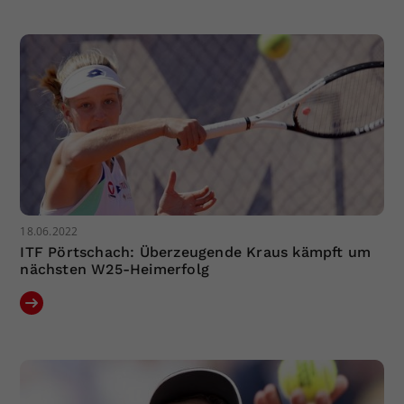
Dieser Wert speichert Ihre Consent-
Einstellungen. Unter anderem eine
zufällig generierte ID, für die
Zweck
historische Speicherung Ihrer
vorgenommen Einstellungen, falls der
Webseiten-Betreiber dies eingestellt
hat.
18.06.2022
ITF Pörtschach: Überzeugende Kraus kämpft um
nächsten W25-Heimerfolg