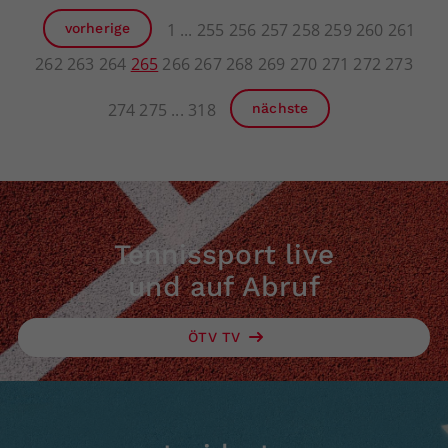
1
255
256
257
258
259
260
261
vorherige
262
263
264
265
266
267
268
269
270
271
272
273
274
275
318
nächste
Tennissport live
und auf Abruf
ÖTV TV