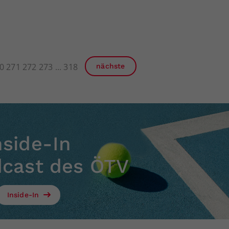
0
271
272
273
318
nächste
nside-In
dcast des ÖTV
Inside-In