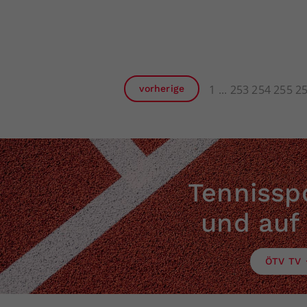
1
253
254
255
2
vorherige
Tennisspo
und auf
ÖTV TV