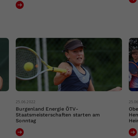
25.06.2022
25.0
Burgenland Energie ÖTV-
Obe
Staatsmeisterschaften starten am
Hem
Sonntag
Hei