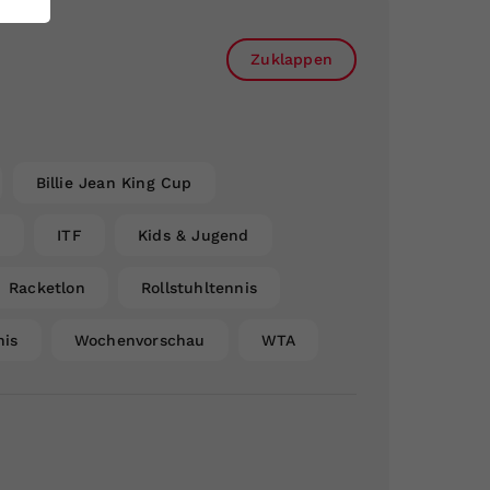
Zuklappen
Billie Jean King Cup
n
ITF
Kids & Jugend
Racketlon
Rollstuhltennis
nis
Wochenvorschau
WTA