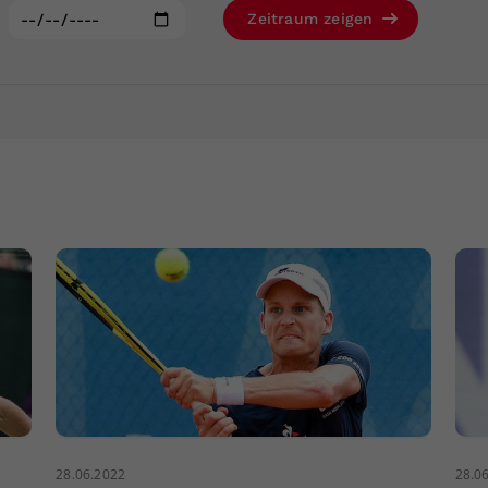
Zweck
generierte ID, für die historische Speicherung
:
Zeitraum zeigen
Ihrer vorgenommen Einstellungen, falls der
Webseiten-Betreiber dies eingestellt hat.
28.06.2022
28.0