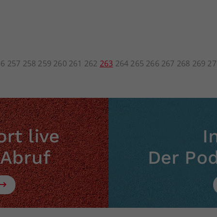
56
257
258
259
260
261
262
263
264
265
266
267
268
269
27
rt live
I
 Abruf
Der Po