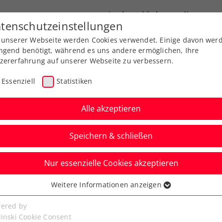
Landesverbände
News
tenschutzeinstellungen
 unserer Webseite werden Cookies verwendet. Einige davon wer
port
Ausbildung
Services
Über uns
ngend benötigt, während es uns andere ermöglichen, Ihre
zererfahrung auf unserer Webseite zu verbessern.
Essenziell
Statistiken
Alle akzeptieren
Aktuelle News
Speichern & schließen
Nur essenzielle Cookies akzeptieren
Weitere Informationen anzeigen
ssenziell
senzielle Cookies werden für grundlegende Funktionen der
ered by
bseite benötigt. Dadurch ist gewährleistet, dass die Webseite
linski Cookie Consent