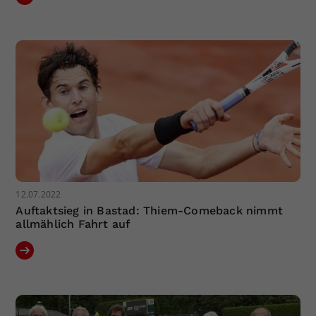
Dieser Wert speichert Ihre Consent-
Einstellungen. Unter anderem eine
zufällig generierte ID, für die
Zweck
historische Speicherung Ihrer
vorgenommen Einstellungen, falls der
Webseiten-Betreiber dies eingestellt
hat.
12.07.2022
Auftaktsieg in Bastad: Thiem-Comeback nimmt
allmählich Fahrt auf