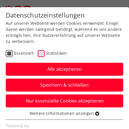
Datenschutzeinstellungen
Auf unserer Webseite werden Cookies verwendet. Einige
davon werden zwingend benötigt, während es uns andere
ermöglichen, Ihre Nutzererfahrung auf unserer Webseite
zu verbessern.
Aktuelle News
Essenziell
Statistiken
Alle akzeptieren
Speichern & schließen
Nur essenzielle Cookies akzeptieren
Weitere Informationen anzeigen
Essenziell
News filtern
Essenzielle Cookies werden für grundlegende
Powered by