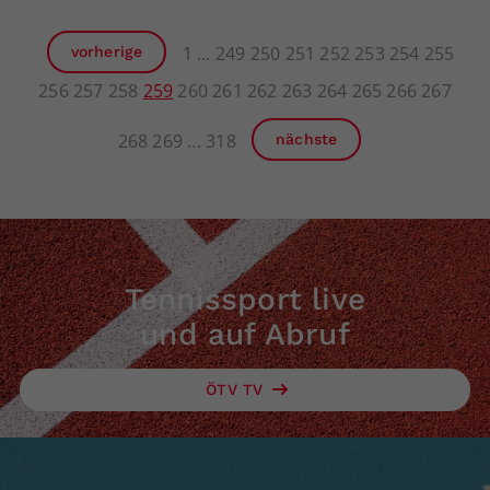
1
249
250
251
252
253
254
255
vorherige
256
257
258
259
260
261
262
263
264
265
266
267
268
269
318
nächste
Tennissport live
und auf Abruf
ÖTV TV