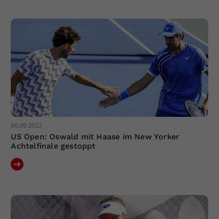
Dieser Wert speichert Ihre Consent-
Einstellungen. Unter anderem eine
zufällig generierte ID, für die
Zweck
historische Speicherung Ihrer
vorgenommen Einstellungen, falls der
Webseiten-Betreiber dies eingestellt
hat.
06.09.2022
US Open: Oswald mit Haase im New Yorker
Achtelfinale gestoppt