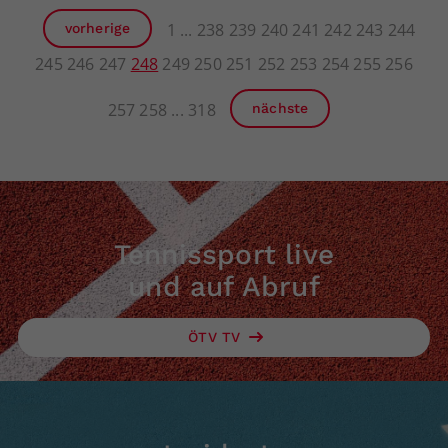
1
238
239
240
241
242
243
244
vorherige
245
246
247
248
249
250
251
252
253
254
255
256
257
258
318
nächste
Tennissport live
und auf Abruf
ÖTV TV