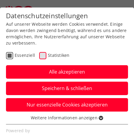
Datenschutzeinstellungen
Auf unserer Webseite werden Cookies verwendet. Einige
davon werden zwingend benötigt, während es uns andere
ermöglichen, Ihre Nutzererfahrung auf unserer Webseite
zu verbessern.
Aktuelle News
Essenziell
Statistiken
Alle akzeptieren
Speichern & schließen
Nur essenzielle Cookies akzeptieren
Weitere Informationen anzeigen
Essenziell
News filtern
Essenzielle Cookies werden für grundlegende
Powered by