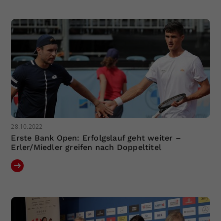
Dieser Wert speichert Ihre Consent-
Einstellungen. Unter anderem eine
zufällig generierte ID, für die
Zweck
historische Speicherung Ihrer
vorgenommen Einstellungen, falls der
Webseiten-Betreiber dies eingestellt
hat.
28.10.2022
Erste Bank Open: Erfolgslauf geht weiter –
Erler/Miedler greifen nach Doppeltitel