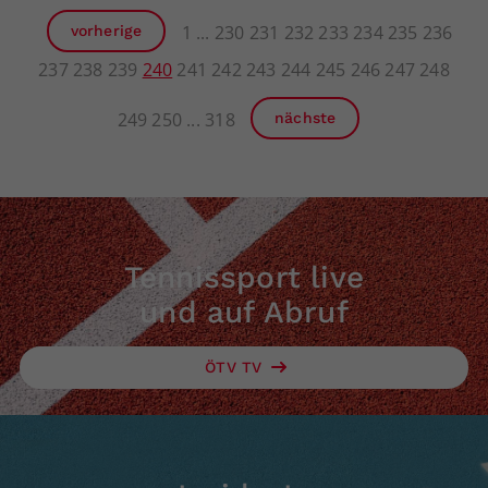
1
230
231
232
233
234
235
236
vorherige
237
238
239
240
241
242
243
244
245
246
247
248
249
250
318
nächste
Tennissport live
und auf Abruf
ÖTV TV