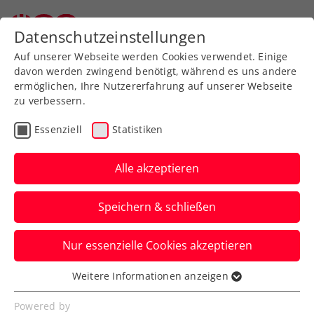
Datenschutzeinstellungen
Auf unserer Webseite werden Cookies verwendet. Einige
davon werden zwingend benötigt, während es uns andere
ermöglichen, Ihre Nutzererfahrung auf unserer Webseite
zu verbessern.
Aktuelle News
Essenziell
Statistiken
Alle akzeptieren
Speichern & schließen
Nur essenzielle Cookies akzeptieren
Weitere Informationen anzeigen
Essenziell
News filtern
Essenzielle Cookies werden für grundlegende
Powered by