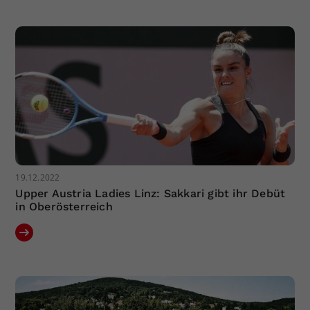
Dieser Wert speichert Ihre Consent-
Einstellungen. Unter anderem eine
zufällig generierte ID, für die
Zweck
historische Speicherung Ihrer
vorgenommen Einstellungen, falls der
Webseiten-Betreiber dies eingestellt
hat.
19.12.2022
Upper Austria Ladies Linz: Sakkari gibt ihr Debüt
in Oberösterreich