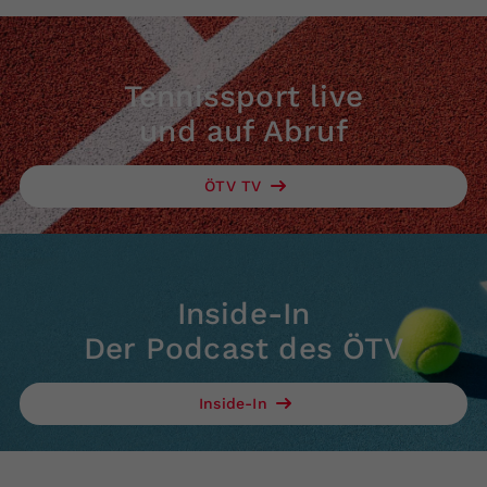
Tennissport live
und auf Abruf
ÖTV TV
Inside-In
Der Podcast des ÖTV
Inside-In