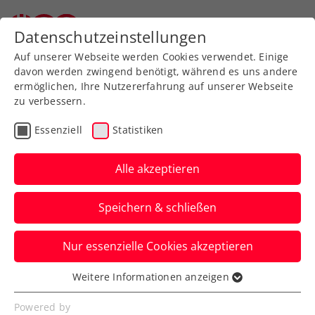
Datenschutzeinstellungen
Auf unserer Webseite werden Cookies verwendet. Einige
davon werden zwingend benötigt, während es uns andere
ermöglichen, Ihre Nutzererfahrung auf unserer Webseite
zu verbessern.
Aktuelle News
Essenziell
Statistiken
Alle akzeptieren
Speichern & schließen
Nur essenzielle Cookies akzeptieren
Weitere Informationen anzeigen
Essenziell
News filtern
Essenzielle Cookies werden für grundlegende
Powered by