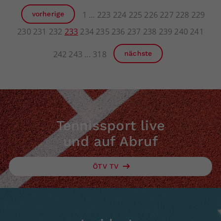
1
223
224
225
226
227
228
229
vorherige
230
231
232
233
234
235
236
237
238
239
240
241
242
243
318
nächste
Tennissport live
und auf Abruf
ÖTV TV