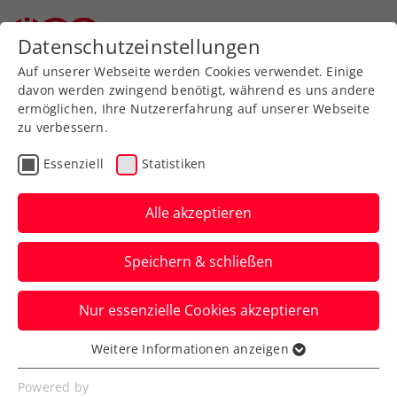
Datenschutzeinstellungen
Auf unserer Webseite werden Cookies verwendet. Einige
davon werden zwingend benötigt, während es uns andere
ermöglichen, Ihre Nutzererfahrung auf unserer Webseite
zu verbessern.
Aktuelle News
Essenziell
Statistiken
Alle akzeptieren
Speichern & schließen
Nur essenzielle Cookies akzeptieren
Weitere Informationen anzeigen
Essenziell
News filtern
Essenzielle Cookies werden für grundlegende
Powered by