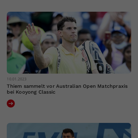
Dieser Wert speichert Ihre Consent-
Einstellungen. Unter anderem eine
zufällig generierte ID, für die
Zweck
historische Speicherung Ihrer
vorgenommen Einstellungen, falls der
Webseiten-Betreiber dies eingestellt
hat.
10.01.2023
Thiem sammelt vor Australian Open Matchpraxis
bei Kooyong Classic