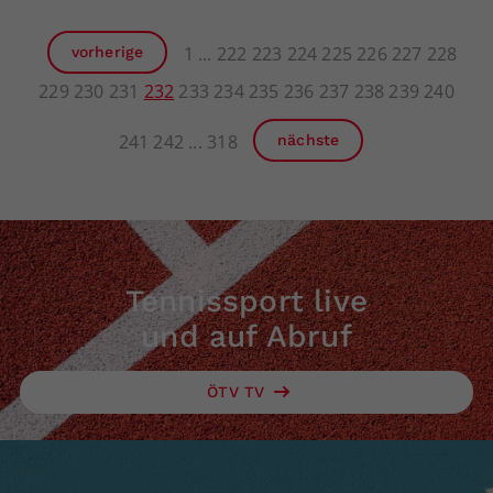
1
222
223
224
225
226
227
228
vorherige
229
230
231
232
233
234
235
236
237
238
239
240
241
242
318
nächste
Tennissport live
und auf Abruf
ÖTV TV