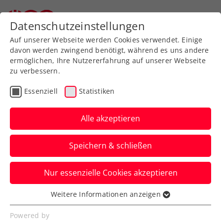
Datenschutzeinstellungen
Auf unserer Webseite werden Cookies verwendet. Einige
davon werden zwingend benötigt, während es uns andere
ermöglichen, Ihre Nutzererfahrung auf unserer Webseite
zu verbessern.
Aktuelle News
Essenziell
Statistiken
Alle akzeptieren
Speichern & schließen
Nur essenzielle Cookies akzeptieren
Weitere Informationen anzeigen
Essenziell
News filtern
Essenzielle Cookies werden für grundlegende
Powered by