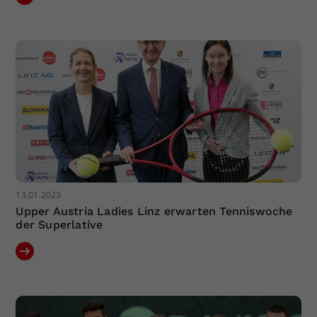
Dieser Wert speichert Ihre Consent-
Einstellungen. Unter anderem eine
zufällig generierte ID, für die
Zweck
historische Speicherung Ihrer
vorgenommen Einstellungen, falls der
Webseiten-Betreiber dies eingestellt
hat.
13.01.2023
Upper Austria Ladies Linz erwarten Tenniswoche
der Superlative