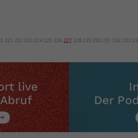
20
221
222
223
224
225
226
227
228
229
230
231
232
233
23
rt live
I
 Abruf
Der Po