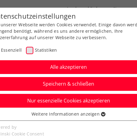
Landesverbände
News
tenschutzeinstellungen
 unserer Webseite werden Cookies verwendet. Einige davon wer
port
Ausbildung
Services
Über uns
ngend benötigt, während es uns andere ermöglichen, Ihre
zererfahrung auf unserer Webseite zu verbessern.
Essenziell
Statistiken
Alle akzeptieren
Aktuelle News
Speichern & schließen
Nur essenzielle Cookies akzeptieren
Weitere Informationen anzeigen
ssenziell
senzielle Cookies werden für grundlegende Funktionen der
ered by
bseite benötigt. Dadurch ist gewährleistet, dass die Webseite
linski Cookie Consent