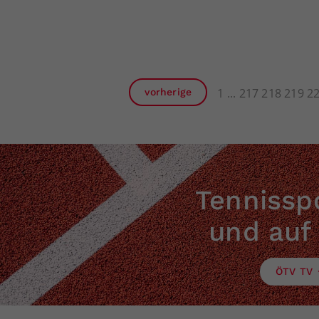
1
217
218
219
2
vorherige
Tennisspo
und auf
ÖTV TV