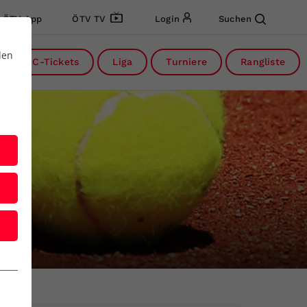
ÖTV App
ÖTV TV
Login
Suchen
den
DC-Tickets
Liga
Turniere
Rangliste