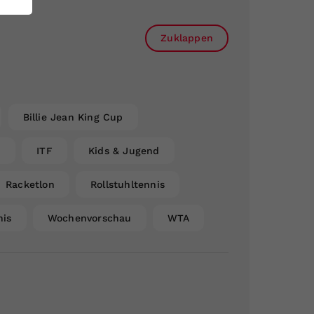
Zuklappen
Billie Jean King Cup
n
ITF
Kids & Jugend
Racketlon
Rollstuhltennis
nis
Wochenvorschau
WTA