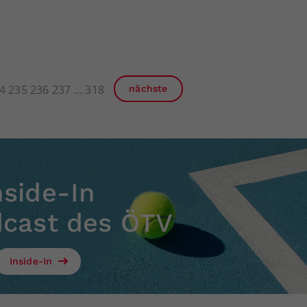
4
235
236
237
318
nächste
nside-In
dcast des ÖTV
Inside-In