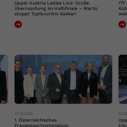
Upper Austria Ladies Linz: Große
ITF
Überraschung im Halbfinale – Martic
Küh
stoppt Topfavoritin Sakkari
wei
10.02.2023
10.0
1. Österreichisches
Upp
Frauensportsymposium:
tri