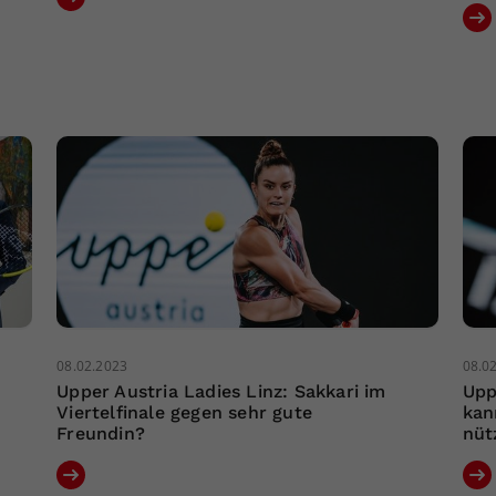
08.02.2023
08.0
Upper Austria Ladies Linz: Sakkari im
Upp
Viertelfinale gegen sehr gute
kan
Freundin?
nüt