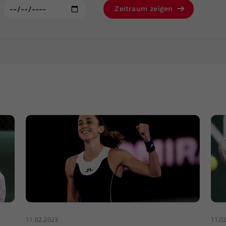
Zweck
generierte ID, für die historische Speicherung
:
Zeitraum zeigen
Ihrer vorgenommen Einstellungen, falls der
Webseiten-Betreiber dies eingestellt hat.
11.02.2023
11.0