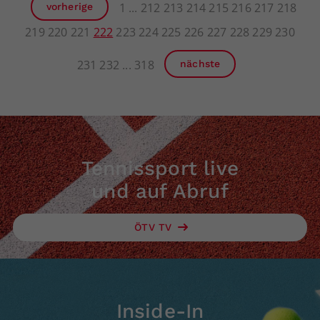
1
212
213
214
215
216
217
218
vorherige
219
220
221
222
223
224
225
226
227
228
229
230
231
232
318
nächste
Tennissport live
und auf Abruf
ÖTV TV
Inside-In