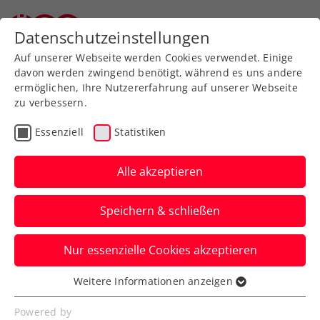
Datenschutzeinstellungen
Auf unserer Webseite werden Cookies verwendet. Einige
davon werden zwingend benötigt, während es uns andere
ermöglichen, Ihre Nutzererfahrung auf unserer Webseite
zu verbessern.
Aktuelle News
Essenziell
Statistiken
Alle akzeptieren
Speichern & schließen
Nur essenzielle Cookies akzeptieren
Weitere Informationen anzeigen
Essenziell
News filtern
Essenzielle Cookies werden für grundlegende
Powered by