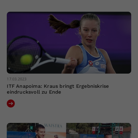
Dieser Wert speichert Ihre Consent-
Einstellungen. Unter anderem eine
zufällig generierte ID, für die
Zweck
historische Speicherung Ihrer
vorgenommen Einstellungen, falls der
Webseiten-Betreiber dies eingestellt
hat.
17.03.2023
ITF Anapoima: Kraus bringt Ergebniskrise
eindrucksvoll zu Ende