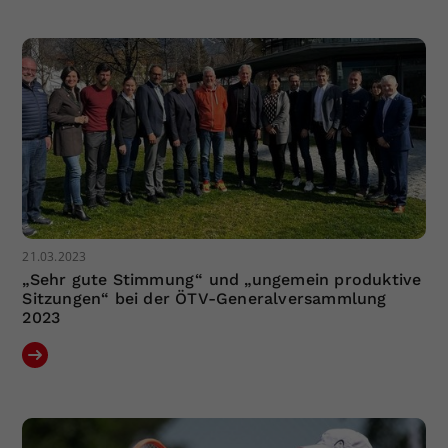
Dieser Wert speichert Ihre Consent-
Einstellungen. Unter anderem eine
zufällig generierte ID, für die
Zweck
historische Speicherung Ihrer
vorgenommen Einstellungen, falls der
Webseiten-Betreiber dies eingestellt
hat.
21.03.2023
„Sehr gute Stimmung“ und „ungemein produktive
Sitzungen“ bei der ÖTV-Generalversammlung
2023