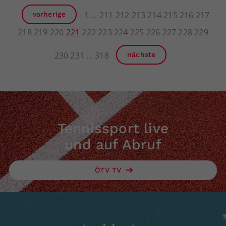
1
211
212
213
214
215
216
217
vorherige
218
219
220
221
222
223
224
225
226
227
228
229
230
231
318
nächste
Tennissport live
und auf Abruf
ÖTV TV