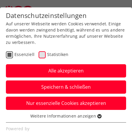
Datenschutzeinstellungen
Auf unserer Webseite werden Cookies verwendet. Einige
davon werden zwingend benötigt, während es uns andere
ermöglichen, Ihre Nutzererfahrung auf unserer Webseite
zu verbessern.
Aktuelle News
Essenziell
Statistiken
Alle akzeptieren
Speichern & schließen
Nur essenzielle Cookies akzeptieren
Weitere Informationen anzeigen
Essenziell
News filtern
Essenzielle Cookies werden für grundlegende
Powered by