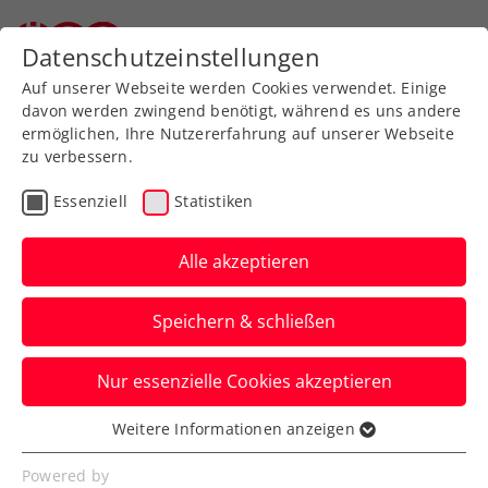
Datenschutzeinstellungen
Auf unserer Webseite werden Cookies verwendet. Einige
davon werden zwingend benötigt, während es uns andere
ermöglichen, Ihre Nutzererfahrung auf unserer Webseite
zu verbessern.
Aktuelle News
Essenziell
Statistiken
Alle akzeptieren
Speichern & schließen
Nur essenzielle Cookies akzeptieren
Weitere Informationen anzeigen
Essenziell
News filtern
Essenzielle Cookies werden für grundlegende
Powered by