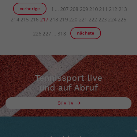
1
207
208
209
210
211
212
213
vorherige
214
215
216
217
218
219
220
221
222
223
224
225
226
227
318
nächste
Tennissport live
und auf Abruf
ÖTV TV