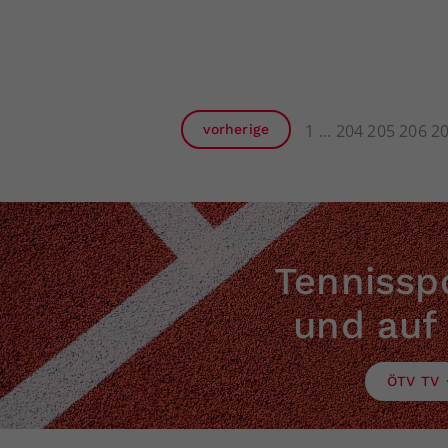
1
204
205
206
2
vorherige
Tennisspo
und auf
ÖTV TV