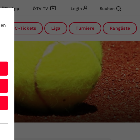
ÖTV App
ÖTV TV
Login
Suchen
den
DC-Tickets
Liga
Turniere
Rangliste