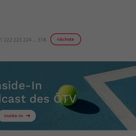
1
222
223
224
318
nächste
nside-In
dcast des ÖTV
Inside-In