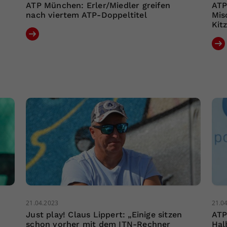
ATP München: Erler/Miedler greifen
ATP
nach viertem ATP-Doppeltitel
Miso
Kit
21.04.2023
21.0
Just play! Claus Lippert: „Einige sitzen
ATP
schon vorher mit dem ITN-Rechner
Hal