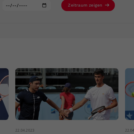
Zweck
generierte ID, für die historische Speicherung
:
Zeitraum zeigen
Ihrer vorgenommen Einstellungen, falls der
Webseiten-Betreiber dies eingestellt hat.
22.04.2023
22.0