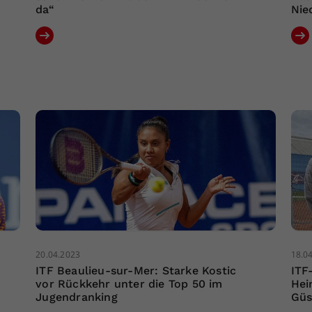
da“
Nie
20.04.2023
18.0
ITF Beaulieu-sur-Mer: Starke Kostic
ITF
vor Rückkehr unter die Top 50 im
Hei
Jugendranking
Güs