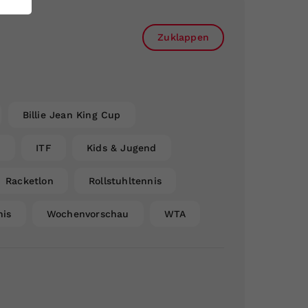
Zuklappen
Billie Jean King Cup
n
ITF
Kids & Jugend
Racketlon
Rollstuhltennis
nis
Wochenvorschau
WTA