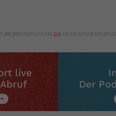
07
208
209
210
211
212
213
214
215
216
217
218
219
220
22
rt live
I
 Abruf
Der Po