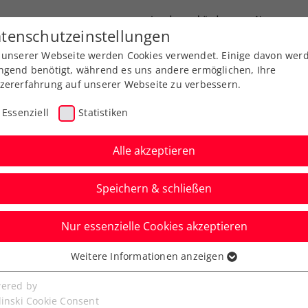
Landesverbände
News
tenschutzeinstellungen
 unserer Webseite werden Cookies verwendet. Einige davon wer
port
Ausbildung
Services
Über uns
ngend benötigt, während es uns andere ermöglichen, Ihre
zererfahrung auf unserer Webseite zu verbessern.
Essenziell
Statistiken
Alle akzeptieren
Aktuelle News
Speichern & schließen
Nur essenzielle Cookies akzeptieren
Weitere Informationen anzeigen
ssenziell
senzielle Cookies werden für grundlegende Funktionen der
ered by
bseite benötigt. Dadurch ist gewährleistet, dass die Webseite
linski Cookie Consent