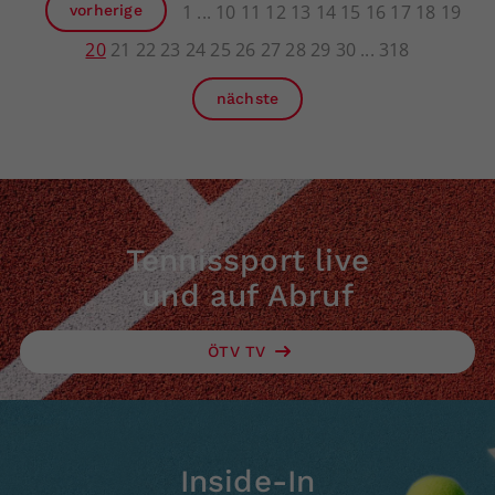
1
10
11
12
13
14
15
16
17
18
19
vorherige
20
21
22
23
24
25
26
27
28
29
30
318
nächste
Tennissport live
und auf Abruf
ÖTV TV
Inside-In