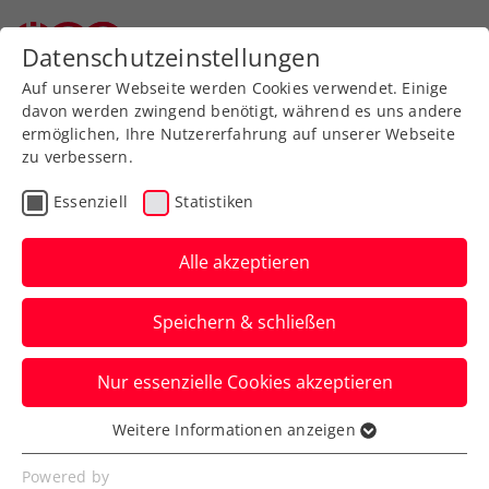
Datenschutzeinstellungen
Auf unserer Webseite werden Cookies verwendet. Einige
davon werden zwingend benötigt, während es uns andere
ermöglichen, Ihre Nutzererfahrung auf unserer Webseite
zu verbessern.
Aktuelle News
Essenziell
Statistiken
Alle akzeptieren
Speichern & schließen
Nur essenzielle Cookies akzeptieren
Weitere Informationen anzeigen
Essenziell
News filtern
Essenzielle Cookies werden für grundlegende
Powered by