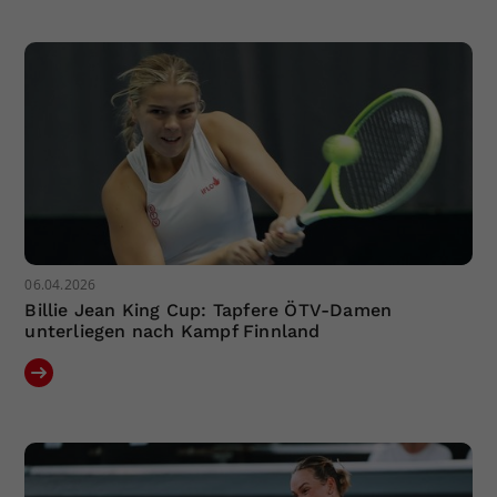
Dieser Wert speichert Ihre Consent-
Einstellungen. Unter anderem eine
zufällig generierte ID, für die
Zweck
historische Speicherung Ihrer
vorgenommen Einstellungen, falls der
Webseiten-Betreiber dies eingestellt
hat.
06.04.2026
Billie Jean King Cup: Tapfere ÖTV-Damen
unterliegen nach Kampf Finnland