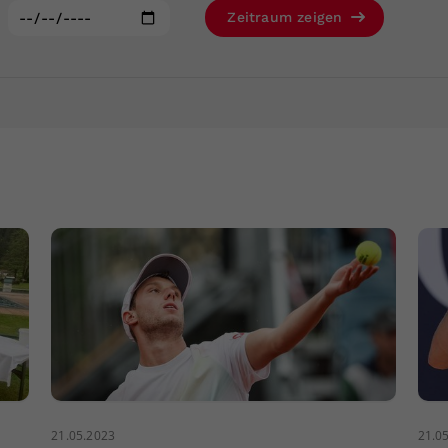
Zweck
generierte ID, für die historische Speicherung
:
Zeitraum zeigen
Ihrer vorgenommen Einstellungen, falls der
Webseiten-Betreiber dies eingestellt hat.
21.05.2023
21.0