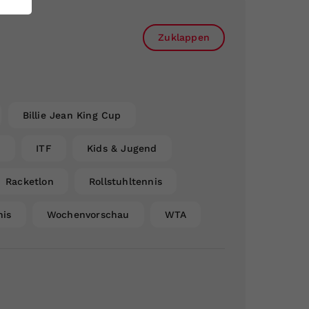
Zuklappen
Billie Jean King Cup
n
ITF
Kids & Jugend
Racketlon
Rollstuhltennis
nis
Wochenvorschau
WTA