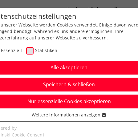
Landesverbände
News
tenschutzeinstellungen
 unserer Webseite werden Cookies verwendet. Einige davon wer
port
Ausbildung
Services
Über uns
ngend benötigt, während es uns andere ermöglichen, Ihre
zererfahrung auf unserer Webseite zu verbessern.
Essenziell
Statistiken
Alle akzeptieren
Aktuelle News
Speichern & schließen
Nur essenzielle Cookies akzeptieren
Weitere Informationen anzeigen
ssenziell
senzielle Cookies werden für grundlegende Funktionen der
ered by
bseite benötigt. Dadurch ist gewährleistet, dass die Webseite
linski Cookie Consent