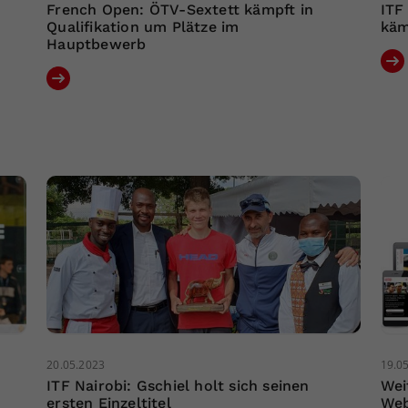
French Open: ÖTV-Sextett kämpft in
ITF
Qualifikation um Plätze im
käm
Hauptbewerb
20.05.2023
19.0
ITF Nairobi: Gschiel holt sich seinen
Wei
ersten Einzeltitel
Web