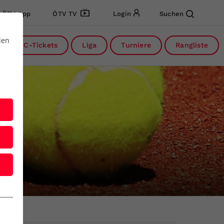
ÖTV App
ÖTV TV
Login
Suchen
den
DC-Tickets
Liga
Turniere
Rangliste