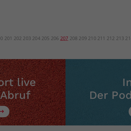
00
201
202
203
204
205
206
207
208
209
210
211
212
213
21
rt live
I
 Abruf
Der Po