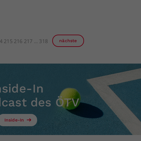
4
215
216
217
318
nächste
nside-In
dcast des ÖTV
Inside-In