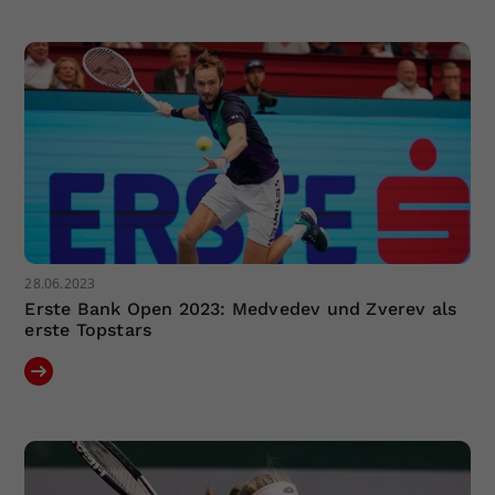
Dieser Wert speichert Ihre Consent-
Einstellungen. Unter anderem eine
zufällig generierte ID, für die
Zweck
historische Speicherung Ihrer
vorgenommen Einstellungen, falls der
Webseiten-Betreiber dies eingestellt
hat.
28.06.2023
Erste Bank Open 2023: Medvedev und Zverev als
erste Topstars