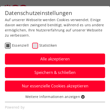
Datenschutzeinstellungen
Auf unserer Webseite werden Cookies verwendet. Einige
davon werden zwingend benötigt, während es uns andere
ermöglichen, Ihre Nutzererfahrung auf unserer Webseite
zu verbessern.
Aktuelle News
Essenziell
Statistiken
Alle akzeptieren
Speichern & schließen
Nur essenzielle Cookies akzeptieren
Weitere Informationen anzeigen
Essenziell
News filtern
Essenzielle Cookies werden für grundlegende
Powered by