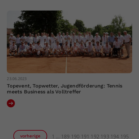
23.06.2023
Topevent, Topwetter, Jugendförderung: Tennis
meets Business als Volltreffer
1
189
190
191
192
193
194
195
vorherige