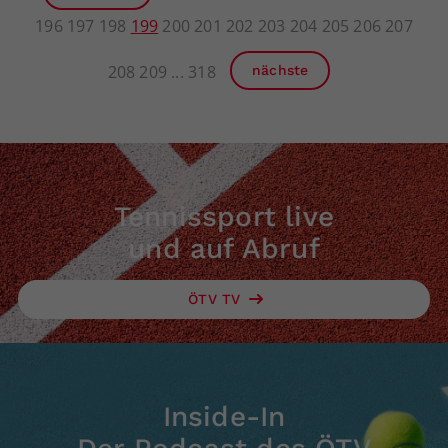
196
197
198
199
200
201
202
203
204
205
206
207
208
209
318
nächste
Tennissport live
und auf Abruf
ÖTV TV
Inside-In