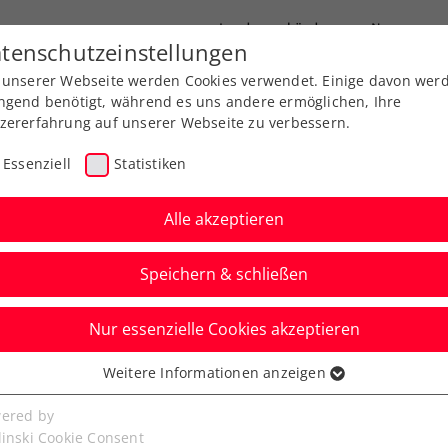
Landesverbände
News
tenschutzeinstellungen
 unserer Webseite werden Cookies verwendet. Einige davon wer
port
Ausbildung
Services
Über uns
ngend benötigt, während es uns andere ermöglichen, Ihre
zererfahrung auf unserer Webseite zu verbessern.
Essenziell
Statistiken
Alle akzeptieren
Aktuelle News
Speichern & schließen
Nur essenzielle Cookies akzeptieren
Weitere Informationen anzeigen
ssenziell
senzielle Cookies werden für grundlegende Funktionen der
ered by
bseite benötigt. Dadurch ist gewährleistet, dass die Webseite
linski Cookie Consent