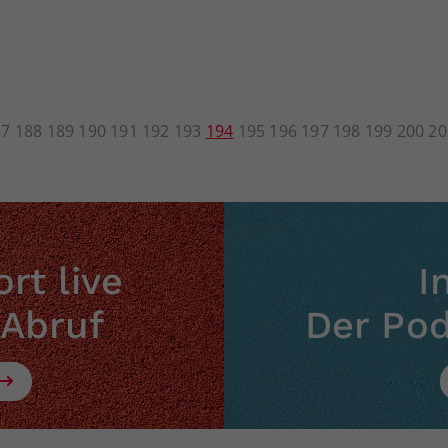
87
188
189
190
191
192
193
194
195
196
197
198
199
200
20
rt live
I
 Abruf
Der Po