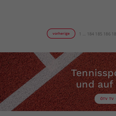
1
184
185
186
1
vorherige
Tennisspo
und auf
ÖTV TV