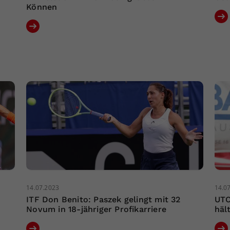
Können
14.07.2023
14.0
ITF Don Benito: Paszek gelingt mit 32
UTC
Novum in 18-jähriger Profikarriere
häl