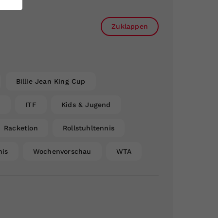
Zuklappen
Billie Jean King Cup
n
ITF
Kids & Jugend
Racketlon
Rollstuhltennis
nis
Wochenvorschau
WTA