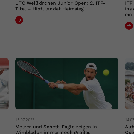
UTC Weißkirchen Junior Open: 2. ITF-
ITF
Titel – Hipfl landet Heimsieg
ins
ein
15.07.2023
14.0
Melzer und Schett-Eagle zeigen in
Auf
Wimbledon immer noch großes
Öst