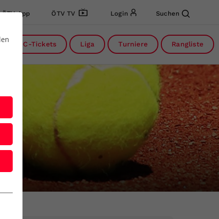
ÖTV App
ÖTV TV
Login
Suchen
den
DC-Tickets
Liga
Turniere
Rangliste