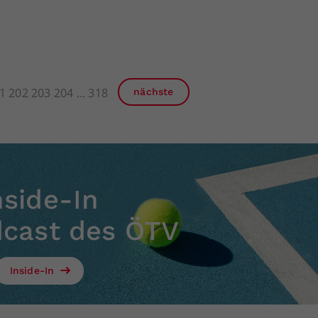
1
202
203
204
318
nächste
nside-In
dcast des ÖTV
Inside-In