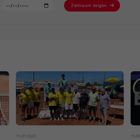
Zweck
generierte ID, für die historische Speicherung
:
Zeitraum zeigen
Ihrer vorgenommen Einstellungen, falls der
Webseiten-Betreiber dies eingestellt hat.
15.07.2023
15.0