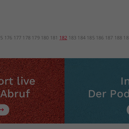
75
176
177
178
179
180
181
182
183
184
185
186
187
188
18
rt live
I
 Abruf
Der Po