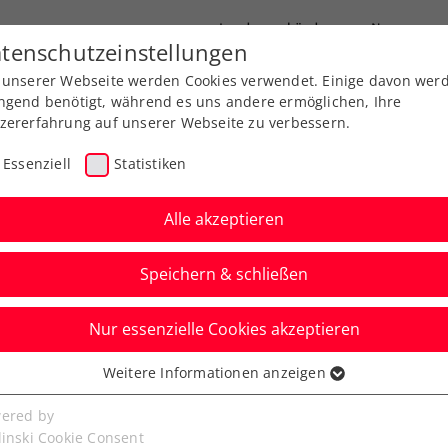
Landesverbände
News
tenschutzeinstellungen
 unserer Webseite werden Cookies verwendet. Einige davon wer
port
Ausbildung
Services
Über uns
ngend benötigt, während es uns andere ermöglichen, Ihre
zererfahrung auf unserer Webseite zu verbessern.
Essenziell
Statistiken
Alle akzeptieren
Aktuelle News
Speichern & schließen
Nur essenzielle Cookies akzeptieren
Weitere Informationen anzeigen
ssenziell
senzielle Cookies werden für grundlegende Funktionen der
ered by
bseite benötigt. Dadurch ist gewährleistet, dass die Webseite
linski Cookie Consent