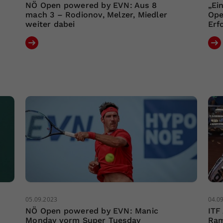
NÖ Open powered by EVN: Aus 8
„Ei
mach 3 – Rodionov, Melzer, Miedler
Ope
weiter dabei
Erf
05.09.2023
04.0
NÖ Open powered by EVN: Manic
ITF
Monday vorm Super Tuesday
Ram