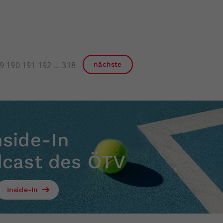
9
190
191
192
318
nächste
nside-In
dcast des ÖTV
Inside-In