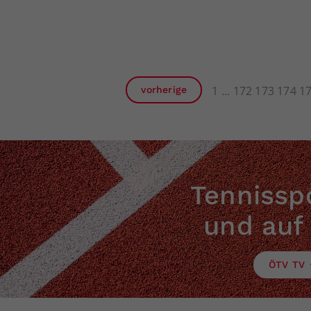
1
172
173
174
1
vorherige
Tennisspo
und auf
ÖTV TV