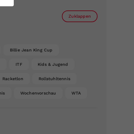
Zuklappen
Billie Jean King Cup
n
ITF
Kids & Jugend
Racketlon
Rollstuhltennis
nis
Wochenvorschau
WTA