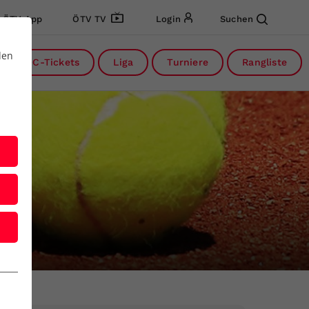
ÖTV App
ÖTV TV
Login
Suchen
den
DC-Tickets
Liga
Turniere
Rangliste