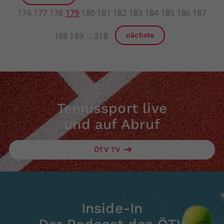
176
177
178
179
180
181
182
183
184
185
186
187
188
189
318
nächste
Tennissport live
und auf Abruf
ÖTV TV
Inside-In