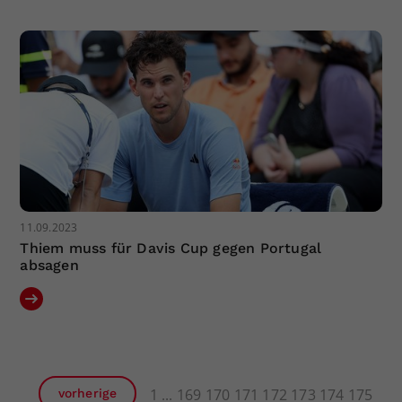
11.09.2023
Thiem muss für Davis Cup gegen Portugal
absagen
1
169
170
171
172
173
174
175
vorherige