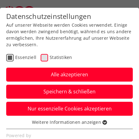
Datenschutzeinstellungen
Auf unserer Webseite werden Cookies verwendet. Einige
davon werden zwingend benötigt, während es uns andere
ermöglichen, Ihre Nutzererfahrung auf unserer Webseite
zu verbessern.
Aktuelle News
Essenziell
Statistiken
Alle akzeptieren
Speichern & schließen
Nur essenzielle Cookies akzeptieren
Weitere Informationen anzeigen
Essenziell
News filtern
Essenzielle Cookies werden für grundlegende
Powered by