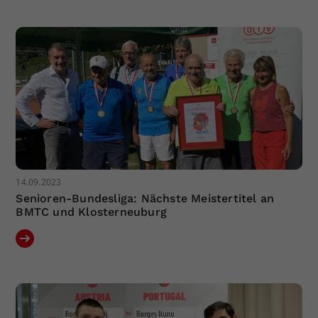
Dieser Wert speichert Ihre Consent-
Einstellungen. Unter anderem eine
zufällig generierte ID, für die
Zweck
historische Speicherung Ihrer
vorgenommen Einstellungen, falls der
Webseiten-Betreiber dies eingestellt
hat.
14.09.2023
Senioren-Bundesliga: Nächste Meistertitel an
BMTC und Klosterneuburg