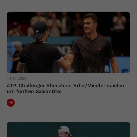
Dieser Wert speichert Ihre Consent-
Einstellungen. Unter anderem eine
zufällig generierte ID, für die
Zweck
historische Speicherung Ihrer
vorgenommen Einstellungen, falls der
Webseiten-Betreiber dies eingestellt
hat.
14.10.2023
ATP-Challenger Shenzhen: Erler/Miedler spielen
um fünften Saisontitel