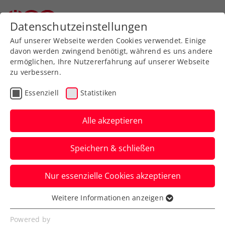
Datenschutzeinstellungen
Auf unserer Webseite werden Cookies verwendet. Einige
davon werden zwingend benötigt, während es uns andere
ermöglichen, Ihre Nutzererfahrung auf unserer Webseite
zu verbessern.
Aktuelle News
Essenziell
Statistiken
Alle akzeptieren
Speichern & schließen
Nur essenzielle Cookies akzeptieren
Weitere Informationen anzeigen
Essenziell
News filtern
Essenzielle Cookies werden für grundlegende
Powered by