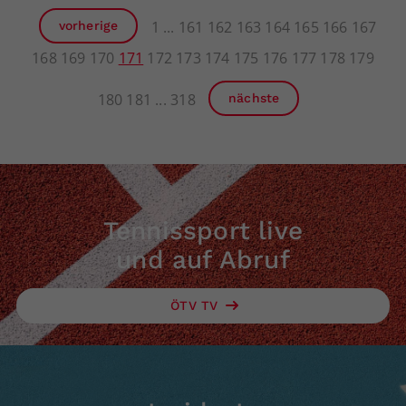
1
161
162
163
164
165
166
167
vorherige
168
169
170
171
172
173
174
175
176
177
178
179
180
181
318
nächste
Tennissport live
und auf Abruf
ÖTV TV