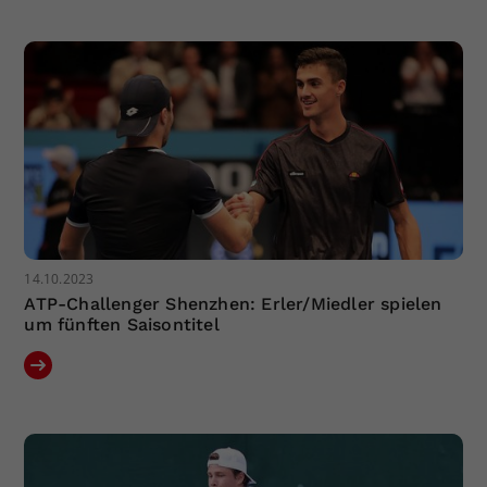
Dieser Wert speichert Ihre Consent-
Einstellungen. Unter anderem eine
zufällig generierte ID, für die
Zweck
historische Speicherung Ihrer
vorgenommen Einstellungen, falls der
Webseiten-Betreiber dies eingestellt
hat.
14.10.2023
ATP-Challenger Shenzhen: Erler/Miedler spielen
um fünften Saisontitel