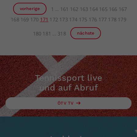
1
161
162
163
164
165
166
167
vorherige
168
169
170
171
172
173
174
175
176
177
178
179
180
181
318
nächste
Tennissport live
und auf Abruf
ÖTV TV