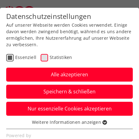
Datenschutzeinstellungen
Auf unserer Webseite werden Cookies verwendet. Einige
davon werden zwingend benötigt, während es uns andere
ermöglichen, Ihre Nutzererfahrung auf unserer Webseite
zu verbessern.
Aktuelle News
Essenziell
Statistiken
Alle akzeptieren
Speichern & schließen
Nur essenzielle Cookies akzeptieren
Weitere Informationen anzeigen
Essenziell
News filtern
Essenzielle Cookies werden für grundlegende
Powered by