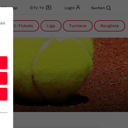
ÖTV App
ÖTV TV
Login
Suchen
den
DC-Tickets
Liga
Turniere
Rangliste