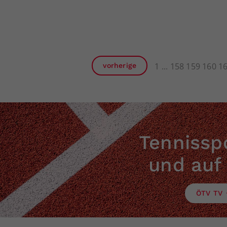
1
158
159
160
1
vorherige
Tennisspo
und auf
ÖTV TV