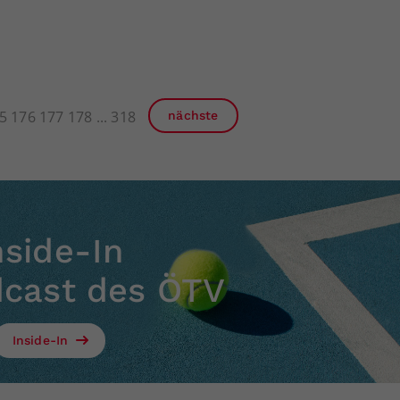
5
176
177
178
318
nächste
nside-In
dcast des ÖTV
Inside-In