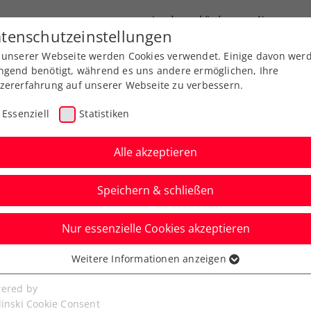
Landesverbände
News
tenschutzeinstellungen
 unserer Webseite werden Cookies verwendet. Einige davon wer
port
Ausbildung
Services
Über uns
ngend benötigt, während es uns andere ermöglichen, Ihre
zererfahrung auf unserer Webseite zu verbessern.
Essenziell
Statistiken
Alle akzeptieren
Aktuelle News
Speichern & schließen
Nur essenzielle Cookies akzeptieren
Weitere Informationen anzeigen
ssenziell
senzielle Cookies werden für grundlegende Funktionen der
ered by
bseite benötigt. Dadurch ist gewährleistet, dass die Webseite
linski Cookie Consent