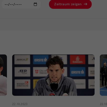
Zweck
generierte ID, für die historische Speicherung
:
Zeitraum zeigen
Ihrer vorgenommen Einstellungen, falls der
Webseiten-Betreiber dies eingestellt hat.
22.10.2023
22.1