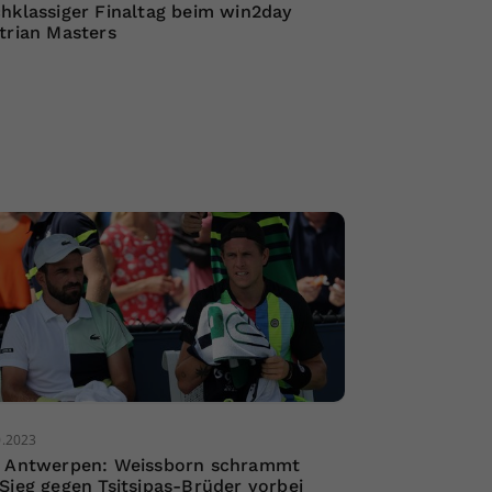
hklassiger Finaltag beim win2day
trian Masters
0.2023
 Antwerpen: Weissborn schrammt
Sieg gegen Tsitsipas-Brüder vorbei