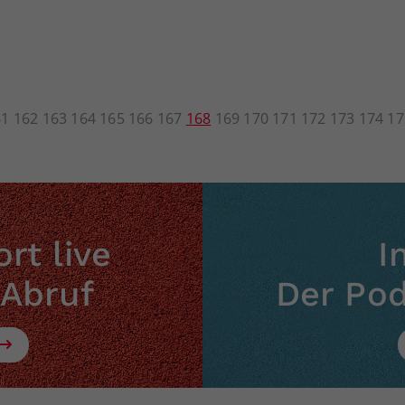
61
162
163
164
165
166
167
168
169
170
171
172
173
174
17
rt live
I
 Abruf
Der Po