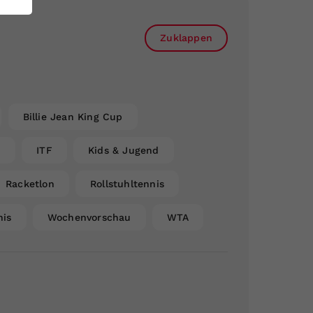
Zuklappen
Billie Jean King Cup
n
ITF
Kids & Jugend
Racketlon
Rollstuhltennis
nis
Wochenvorschau
WTA