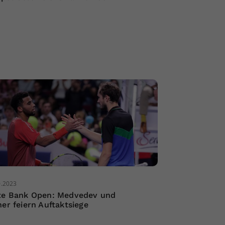
0.2023
te Bank Open: Medvedev und
ner feiern Auftaktsiege