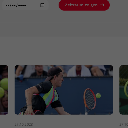
Zweck
generierte ID, für die historische Speicherung
:
Zeitraum zeigen
Ihrer vorgenommen Einstellungen, falls der
Webseiten-Betreiber dies eingestellt hat.
27.10.2023
27.1