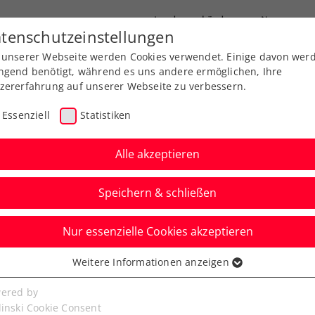
Landesverbände
News
tenschutzeinstellungen
 unserer Webseite werden Cookies verwendet. Einige davon wer
port
Ausbildung
Services
Über uns
ngend benötigt, während es uns andere ermöglichen, Ihre
zererfahrung auf unserer Webseite zu verbessern.
Essenziell
Statistiken
Alle akzeptieren
Aktuelle News
Speichern & schließen
Nur essenzielle Cookies akzeptieren
Weitere Informationen anzeigen
ssenziell
senzielle Cookies werden für grundlegende Funktionen der
ered by
bseite benötigt. Dadurch ist gewährleistet, dass die Webseite
linski Cookie Consent