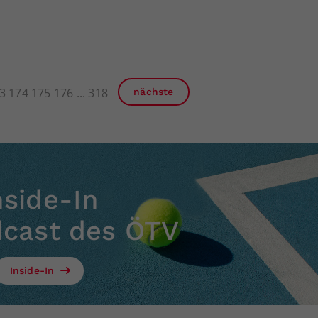
3
174
175
176
318
nächste
nside-In
dcast des ÖTV
Inside-In