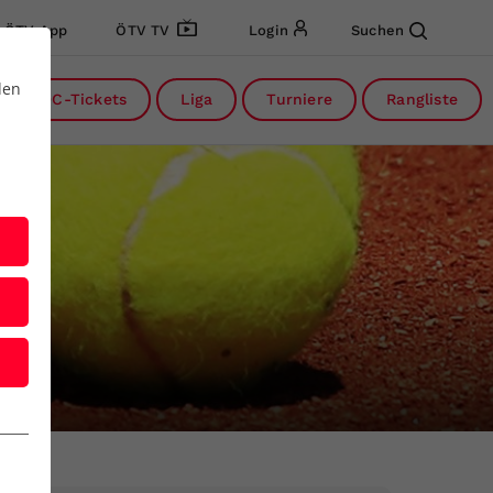
ÖTV App
ÖTV TV
Login
Suchen
den
DC-Tickets
Liga
Turniere
Rangliste