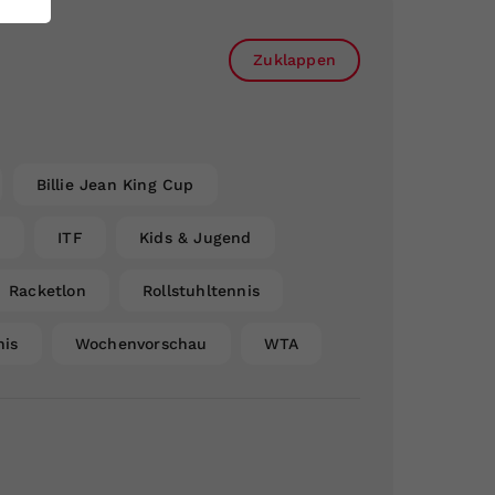
Zuklappen
Billie Jean King Cup
n
ITF
Kids & Jugend
Racketlon
Rollstuhltennis
nis
Wochenvorschau
WTA