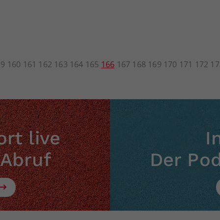
59
160
161
162
163
164
165
166
167
168
169
170
171
172
17
rt live
I
 Abruf
Der Po