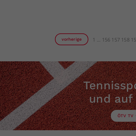
1
156
157
158
1
vorherige
Tennisspo
und auf
ÖTV TV