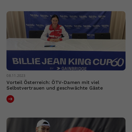
Dieser Wert speichert Ihre Consent-
Einstellungen. Unter anderem eine
zufällig generierte ID, für die
Zweck
historische Speicherung Ihrer
vorgenommen Einstellungen, falls der
Webseiten-Betreiber dies eingestellt
hat.
08.11.2023
Vorteil Österreich: ÖTV-Damen mit viel
Selbstvertrauen und geschwächte Gäste