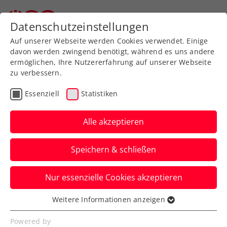
Datenschutzeinstellungen
Auf unserer Webseite werden Cookies verwendet. Einige
davon werden zwingend benötigt, während es uns andere
ermöglichen, Ihre Nutzererfahrung auf unserer Webseite
zu verbessern.
Aktuelle News
Essenziell
Statistiken
Alle akzeptieren
Speichern & schließen
Nur essenzielle Cookies akzeptieren
Weitere Informationen anzeigen
Essenziell
News filtern
Essenzielle Cookies werden für grundlegende
Powered by