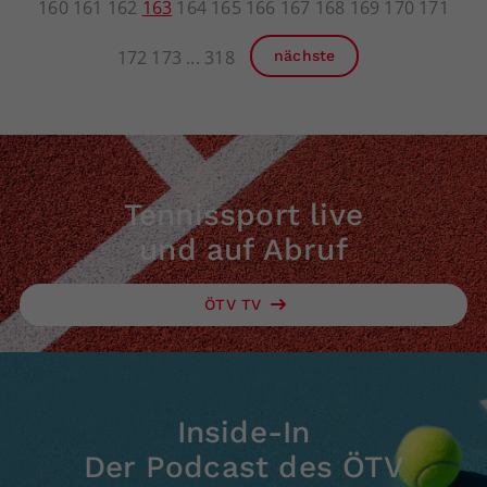
160
161
162
163
164
165
166
167
168
169
170
171
172
173
318
nächste
Tennissport live
und auf Abruf
ÖTV TV
Inside-In
Der Podcast des ÖTV