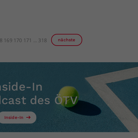
8
169
170
171
318
nächste
nside-In
dcast des ÖTV
Inside-In