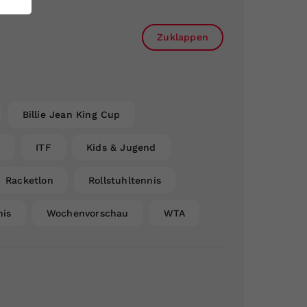
Zuklappen
Billie Jean King Cup
n
ITF
Kids & Jugend
Racketlon
Rollstuhltennis
nis
Wochenvorschau
WTA