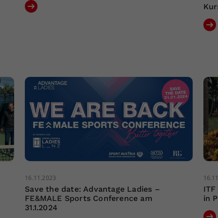
Kur
16.11.2023
16.1
Save the date: Advantage Ladies –
ITF
FE&MALE Sports Conference am
in 
31.1.2024