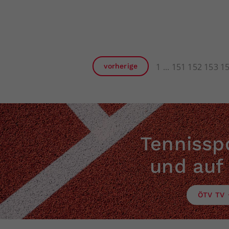
1
151
152
153
1
vorherige
Tennisspo
und auf
ÖTV TV