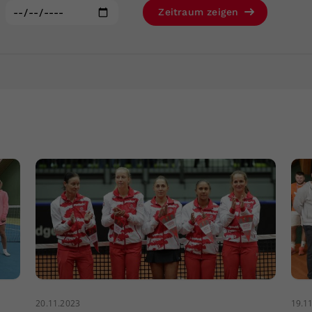
Zweck
generierte ID, für die historische Speicherung
:
Zeitraum zeigen
Ihrer vorgenommen Einstellungen, falls der
Webseiten-Betreiber dies eingestellt hat.
20.11.2023
19.1