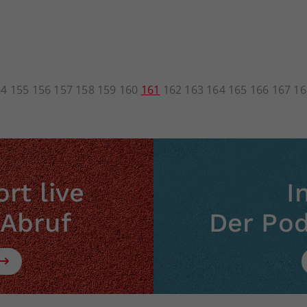
54
155
156
157
158
159
160
161
162
163
164
165
166
167
16
rt live
I
 Abruf
Der Po