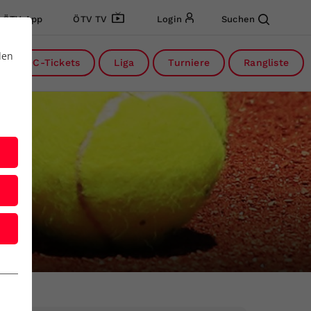
ÖTV App
ÖTV TV
Login
Suchen
den
DC-Tickets
Liga
Turniere
Rangliste