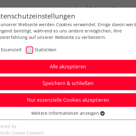
Landesverbände
News
tenschutzeinstellungen
 unserer Webseite werden Cookies verwendet. Einige davon wer
port
Ausbildung
Services
Über uns
ngend benötigt, während es uns andere ermöglichen, Ihre
zererfahrung auf unserer Webseite zu verbessern.
Essenziell
Statistiken
Alle akzeptieren
Aktuelle News
Speichern & schließen
Nur essenzielle Cookies akzeptieren
Weitere Informationen anzeigen
ssenziell
senzielle Cookies werden für grundlegende Funktionen der
ered by
bseite benötigt. Dadurch ist gewährleistet, dass die Webseite
linski Cookie Consent