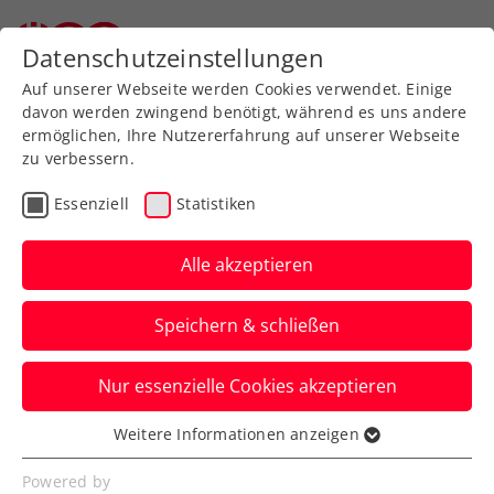
Datenschutzeinstellungen
Auf unserer Webseite werden Cookies verwendet. Einige
davon werden zwingend benötigt, während es uns andere
ermöglichen, Ihre Nutzererfahrung auf unserer Webseite
zu verbessern.
Aktuelle News
Essenziell
Statistiken
Alle akzeptieren
Speichern & schließen
Nur essenzielle Cookies akzeptieren
Weitere Informationen anzeigen
Essenziell
News filtern
Essenzielle Cookies werden für grundlegende
Powered by