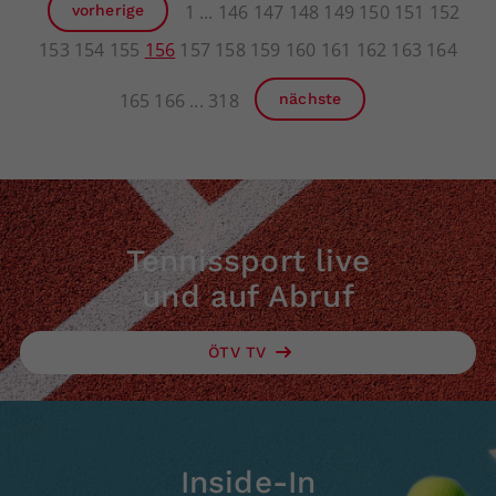
1
146
147
148
149
150
151
152
vorherige
153
154
155
156
157
158
159
160
161
162
163
164
165
166
318
nächste
Tennissport live
und auf Abruf
ÖTV TV
Inside-In