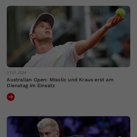
Dieser Wert speichert Ihre Consent-
Einstellungen. Unter anderem eine
zufällig generierte ID, für die
Zweck
historische Speicherung Ihrer
vorgenommen Einstellungen, falls der
Webseiten-Betreiber dies eingestellt
hat.
07.01.2024
Australian Open: Misolic und Kraus erst am
Dienstag im Einsatz