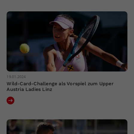
Dieser Wert speichert Ihre Consent-
Einstellungen. Unter anderem eine
zufällig generierte ID, für die
Zweck
historische Speicherung Ihrer
vorgenommen Einstellungen, falls der
Webseiten-Betreiber dies eingestellt
hat.
19.01.2024
Wild-Card-Challenge als Vorspiel zum Upper
Austria Ladies Linz