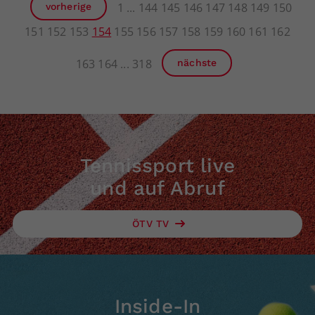
1
144
145
146
147
148
149
150
vorherige
151
152
153
154
155
156
157
158
159
160
161
162
163
164
318
nächste
Tennissport live
und auf Abruf
ÖTV TV
Inside-In