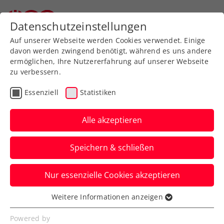
Datenschutzeinstellungen
Auf unserer Webseite werden Cookies verwendet. Einige
davon werden zwingend benötigt, während es uns andere
ermöglichen, Ihre Nutzererfahrung auf unserer Webseite
zu verbessern.
Aktuelle News
Essenziell
Statistiken
Alle akzeptieren
Speichern & schließen
Nur essenzielle Cookies akzeptieren
Weitere Informationen anzeigen
Essenziell
News filtern
Essenzielle Cookies werden für grundlegende
Powered by