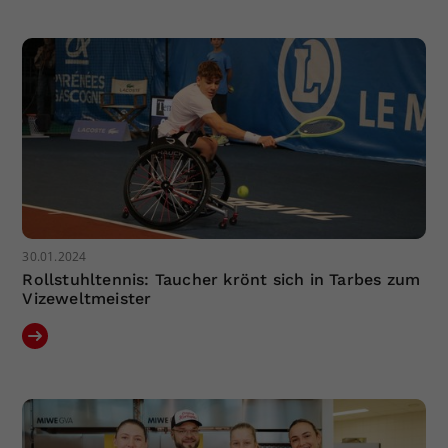
Dieser Wert speichert Ihre Consent-
Einstellungen. Unter anderem eine
zufällig generierte ID, für die
Zweck
historische Speicherung Ihrer
vorgenommen Einstellungen, falls der
Webseiten-Betreiber dies eingestellt
hat.
30.01.2024
Rollstuhltennis: Taucher krönt sich in Tarbes zum
Vizeweltmeister