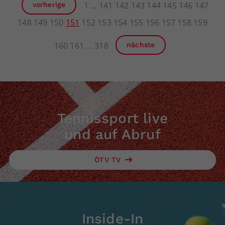
1
141
142
143
144
145
146
147
vorherige
148
149
150
151
152
153
154
155
156
157
158
159
160
161
318
nächste
Tennissport live
und auf Abruf
ÖTV TV
Inside-In