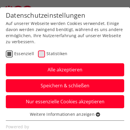
Datenschutzeinstellungen
Auf unserer Webseite werden Cookies verwendet. Einige
davon werden zwingend benötigt, während es uns andere
ermöglichen, Ihre Nutzererfahrung auf unserer Webseite
zu verbessern.
Aktuelle News
Essenziell
Statistiken
Alle akzeptieren
Speichern & schließen
Nur essenzielle Cookies akzeptieren
Weitere Informationen anzeigen
Essenziell
News filtern
Essenzielle Cookies werden für grundlegende
Powered by