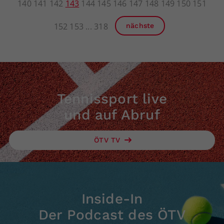
140
141
142
143
144
145
146
147
148
149
150
151
152
153
318
nächste
Tennissport live
und auf Abruf
ÖTV TV
Inside-In
Der Podcast des ÖTV