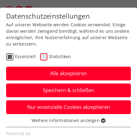
Datenschutzeinstellungen
Auf unserer Webseite werden Cookies verwendet. Einige
davon werden zwingend benötigt, während es uns andere
ermöglichen, Ihre Nutzererfahrung auf unserer Webseite
zu verbessern.
Aktuelle News
Essenziell
Statistiken
Alle akzeptieren
Speichern & schließen
Nur essenzielle Cookies akzeptieren
Weitere Informationen anzeigen
Essenziell
News filtern
Essenzielle Cookies werden für grundlegende
Powered by