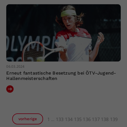
06.03.2024
Erneut fantastische Besetzung bei ÖTV-Jugend-
Hallenmeisterschaften
1
133
134
135
136
137
138
139
vorherige